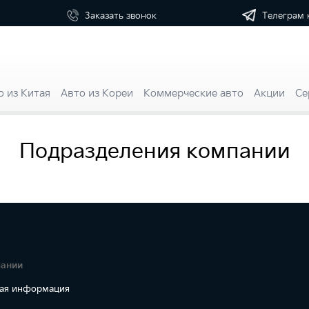
Телеграм 
Заказать
звонок
о из Китая
Авто из Кореи
Коммерческие авто
Акции
Се
Подразделения компании
пании
ая информация