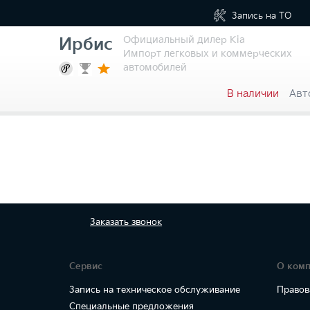
Запись на
ТО
Официальный дилер Kia
Ирбис
Импорт легковых и коммерческих
автомобилей
В наличии
Авт
Заказать
звонок
Сервис
О ком
Запись на техническое обслуживание
Правов
Специальные предложения