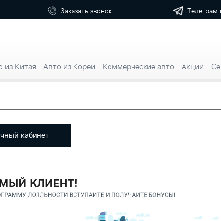
Телеграм 
Заказать
звонок
о из Китая
Авто из Кореи
Коммерческие авто
Акции
Се
ичный кабинет