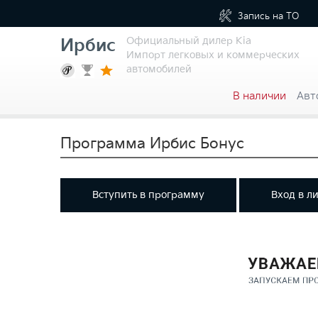
Запись на
ТО
Официальный дилер Kia
Ирбис
Импорт легковых и коммерческих
автомобилей
В наличии
Авт
Программа Ирбис Бонус
Вступить в программу
Вход в л