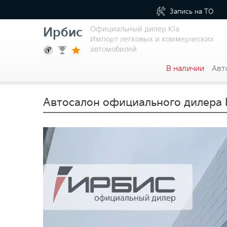
Запись на
ТО
Официальный дилер Kia
Ирбис
Импорт легковых и коммерческих
автомобилей
В наличии
Авт
Автосалон официального дилера 