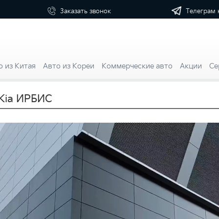
Телеграм 
Заказать
звонок
о из Китая
Авто из Кореи
Коммерческие авто
Акции
Се
Kia ИРБИС