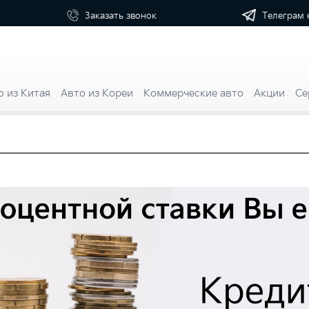
Телеграм 
Заказать
звонок
о из Китая
Авто из Кореи
Коммерческие авто
Акции
Се