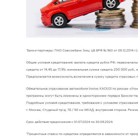
*Банки-партнеры: ПАО Совкомбанк (лиц. ЦБ БРФ № 963 от 05.12.2014 г.),
Общие условия кредитования: валюта кредита рубли РФ; первоначальный
кредита от 14,4% до 17,9%; минимальная сумма кредита 200 000 руб.,
Предполагается возможность включения в сумму кредита страховых п
Обязательное страхование автомобиля (полис КАСКО) по рискам «Угон
программы могут быть изменены в одностороннем порядке Банком-пар
Подробные условия кредитования, требования к условиям страхования
г. Москва, Студеный пр-д, 7Б / 90 км МКАД, внутренняя сторона. Режи
Срок действия предложения с 01.07.2024 по 30.09.2024.
*Процентные ставки по кредитам определяются в зависимости от прог