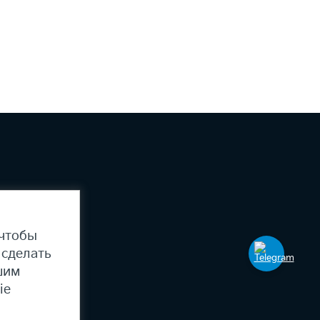
 чтобы
 сделать
шим
ie