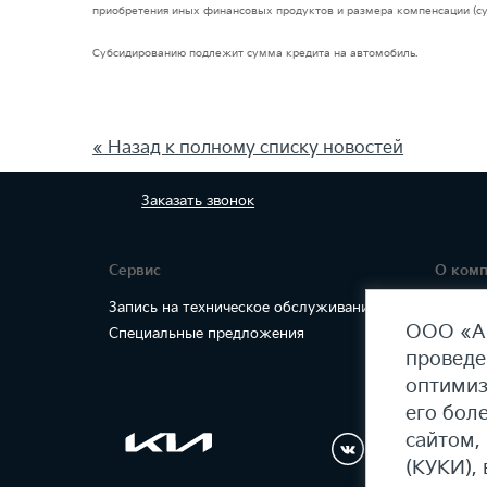
приобретения иных финансовых продуктов и размера компенсации (су
Субсидированию подлежит сумма кредита на автомобиль.
« Назад к полному списку новостей
Заказать
звонок
Сервис
О ком
Запись на техническое обслуживание
Правов
ООО «АГ
Специальные предложения
проведе
оптимиз
его бол
сайтом,
(КУКИ), 