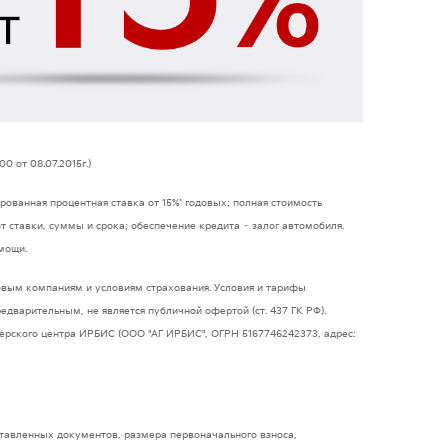
0 от 08.07.2015г.)
рованная процентная ставка от 15%* годовых; полная стоимость
т ставки, суммы и срока; обеспечение кредита – залог автомобиля.
мощи.
ховым компаниям и условиям страхования. Условия и тарифы
варительным, не является публичной офертой (ст. 437 ГК РФ).
лерского центра ИРБИС (ООО "АГ ИРБИС", ОГРН 5167746242373, адрес:
ставленных документов, размера первоначального взноса,