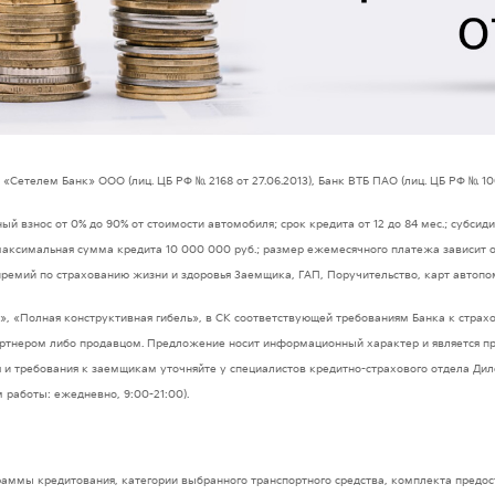
 «Сетелем Банк» ООО (лиц. ЦБ РФ № 2168 от 27.06.2013), Банк ВТБ ПАО (лиц. ЦБ РФ № 100
 взнос от 0% до 90% от стоимости автомобиля; срок кредита от 12 до 84 мес.; субсиди
 максимальная сумма кредита 10 000 000 руб.; размер ежемесячного платежа зависит о
ремий по страхованию жизни и здоровья Заемщика, ГАП, Поручительство, карт автопо
», «Полная конструктивная гибель», в СК соответствующей требованиям Банка к стра
тнером либо продавцом. Предложение носит информационный характер и является пред
 и требования к заемщикам уточняйте у специалистов кредитно-страхового отдела Ди
м работы: ежедневно, 9:00-21:00).
раммы кредитования, категории выбранного транспортного средства, комплекта предо