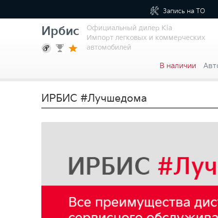
Запись на
ТО
Официальный дилер Kia
Ирбис
Импорт легковых и коммерческих
автомобилей
В наличии
Авт
ИРБИС #Лучшедома