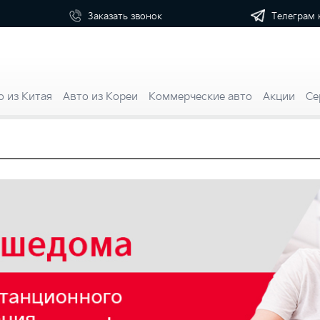
Телеграм 
Заказать
звонок
о из Китая
Авто из Кореи
Коммерческие авто
Акции
Се