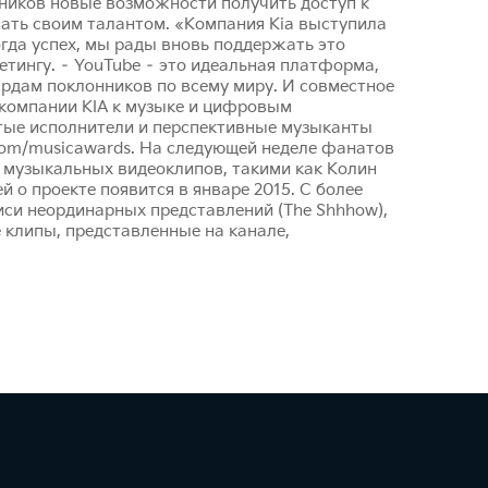
нников новые возможности получить доступ к
ать своим талантом. «Компания Kia выступила
огда успех, мы рады вновь поддержать это
тингу. – YouTube – это идеальная платформа,
дам поклонников по всему миру. И совместное
 компании KIA к музыке и цифровым
итые исполнители и перспективные музыканты
.com/musicawards. На следующей неделе фанатов
 музыкальных видеоклипов, такими как Колин
 о проекте появится в январе 2015. С более
иси неординарных представлений (The Shhhow),
 клипы, представленные на канале,