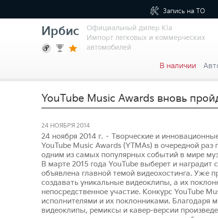
Запись на
ТО
Официальный дилер Kia
Ирбис
Импорт легковых и коммерческих
автомобилей
В наличии
Авт
YouTube Music Awards вновь прой
24 НОЯБРЯ 2014
24 ноября 2014 г. – Творческие и инновационные
YouTube Music Awards (YTMAs) в очередной раз 
одним из самых популярных событий в мире муз
В марте 2015 года YouTube выберет и наградит 
объявлена главной темой видеохостинга. Уже 
создавать уникальные видеоклипы, а их покло
непосредственное участие. Конкурс YouTube Mu
исполнителями и их поклонниками. Благодаря 
видеоклипы, ремиксы и кавер-версии произвед