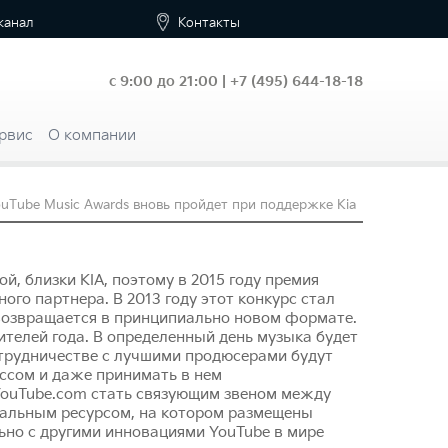
канал
Контакты
с 9:00 до 21:00 |
+7
(495) 644-18-18
рвис
О компании
uTube Music Awards вновь пройдет при поддержке Kia
й, близки KIA, поэтому в 2015 году премия
ого партнера. В 2013 году этот конкурс стал
 возвращается в принципиально новом формате.
ителей года. В определенный день музыка будет
отрудничестве с лучшими продюсерами будут
ссом и даже принимать в нем
 YouTube.com стать связующим звеном между
кальным ресурсом, на котором размещены
ьно с другими инновациями YouTube в мире