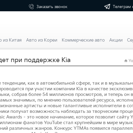
Телеграм 
Заказать
звонок
о из Китая
Авто из Кореи
Коммерческие авто
Акции
Се
дет при поддержке Kia
Yo
 тенденции, как в автомобильной сфере, так и в музыкально
проводится при участии компании Kia в качестве эксклюзивн
ыки, собрав более 54 миллионов просмотров, и теперь он
самых значимых, по мнению пользователей ресурса, исполн
признанные артисты и новые талантливые исполнители в с
нники получат возможность наблюдать за творческим проце
sic Awards – это новое начинание, которое позволит сайту
миллионам фанатов YouTube стал крупнейшим в мире музы
ений различных жанров. Конкурс YTMAs появился параллел