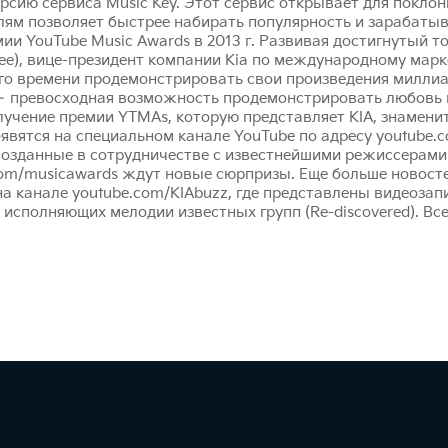
рсию сервиса Music Key. Этот сервис открывает для покло
м позволяет быстрее набирать популярность и зарабатыв
ии YouTube Music Awards в 2013 г. Развивая достигнутый т
ee), вице-президент компании Kia по международному марке
 времени продемонстрировать свои произведения миллиар
с – превосходная возможность продемонстрировать любовь
олучение премии YTMAs, которую представляет KIA, знамен
явятся на специальном канале YouTube по адресу youtube
созданные в сотрудничестве с известнейшими режиссерами
om/musicawards ждут новые сюрпризы. Еще больше новостей
 канале youtube.com/KIAbuzz, где представлены видеозап
исполняющих мелодии известных групп (Re-discovered). Все