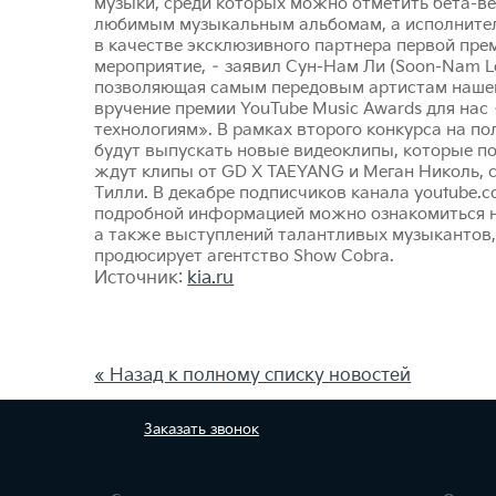
музыки, среди которых можно отметить бета-ве
любимым музыкальным альбомам, а исполнителя
в качестве эксклюзивного партнера первой прем
мероприятие, – заявил Сун-Нам Ли (Soon-Nam L
позволяющая самым передовым артистам нашего
вручение премии YouTube Music Awards для на
технологиям». В рамках второго конкурса на п
будут выпускать новые видеоклипы, которые по
ждут клипы от GD X TAEYANG и Меган Николь, 
Тилли. В декабре подписчиков канала youtube.c
подробной информацией можно ознакомиться на
а также выступлений талантливых музыкантов, 
продюсирует агентство Show Cobra.
Источник:
kia.ru
« Назад к полному списку новостей
Заказать
звонок