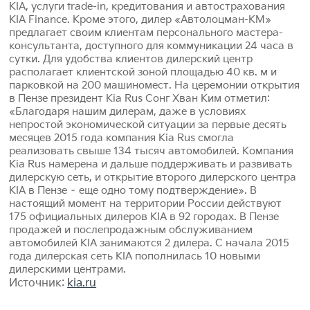
KIA, услуги trade-in, кредитования и автострахования
KIA Finance. Кроме этого, дилер «Автолоцман-КМ»
предлагает своим клиентам персонального мастера-
консультанта, доступного для коммуникации 24 часа в
сутки. Для удобства клиентов дилерский центр
располагает клиентской зоной площадью 40 кв. м и
парковкой на 200 машиномест. На церемонии открытия
в Пензе президент Kia Rus Сонг Хван Ким отметил:
«Благодаря нашим дилерам, даже в условиях
непростой экономической ситуации за первые десять
месяцев 2015 года компания Kia Rus смогла
реализовать свыше 134 тысяч автомобилей. Компания
Kia Rus намерена и дальше поддерживать и развивать
дилерскую сеть, и открытие второго дилерского центра
KIA в Пензе – еще одно тому подтверждение». В
настоящий момент на территории России действуют
175 официальных дилеров KIA в 92 городах. В Пензе
продажей и послепродажным обслуживанием
автомобилей KIA занимаются 2 дилера. С начала 2015
года дилерская сеть KIA пополнилась 10 новыми
дилерскими центрами.
Источник:
kia.ru