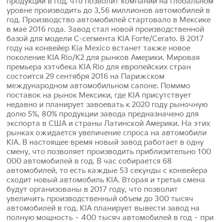
продукции в год, что позволит компании на глобальном
уровне производить до 3,56 миллионов автомобилей в
год. Производство автомобилей стартовало в Мексике
в мае 2016 года. Завод стал новой производственной
базой для модели C-сегмента KIA Forte/Cerato. В 2017
году на конвейер Kia Mexico встанет также новое
поколение KIA Rio/K2 для рынков Америки. Мировая
премьера хэтчбека KIA Rio для европейских стран
состоится 29 сентября 2016 на Парижском
международном автомобильном салоне. Помимо
поставок на рынок Мексики, где KIA присутствует
недавно и планирует завоевать к 2020 году рыночную
долю 5%, 80% продукции завода предназначено для
экспорта в США и страны Латинской Америки. На этих
рынках ожидается увеличение спроса на автомобили
KIA. В настоящее время новый завод работает в одну
смену, что позволяет производить приблизительно 100
000 автомобилей в год. В час собирается 68
автомобилей, то есть каждые 53 секунды с конвейера
сходит новый автомобиль KIA. Вторая и третья смена
будут организованы в 2017 году, что позволит
увеличить производственный объем до 300 тысяч
автомобилей в год. KIA планирует вывести завод на
полную мощность – 400 тысяч автомобилей в год – при