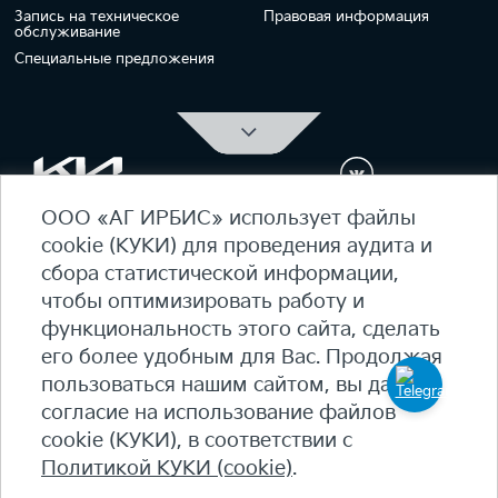
Запись на техническое
Правовая информация
обслуживание
Специальные предложения
ООО «АГ ИРБИС» использует файлы
ОФИЦИАЛЬНЫЙ ДИЛЕР Kia Ирбис
cookie (КУКИ) для проведения аудита и
ежедневно 09:00 - 21:00
сбора статистической информации,
7 (495) 476-39-64
чтобы оптимизировать работу и
функциональность этого сайта, сделать
Карта сайта
его более удобным для Вас. Продолжая
Политика конфиденциальности
пользоваться нашим сайтом, вы даете
Политика КУКИ (cookie)
согласие на использование файлов
+7
(495) 644-18-18
cookie (КУКИ), в соответствии с
© 2026 Студеный пр-д, 7Б - 90 км МКАД, внутренняя
Политикой КУКИ (cookie)
.
сторона​
salon@irbis-auto.ru