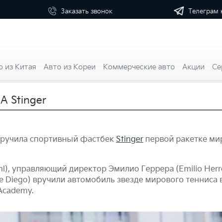
Телеграм 
Заказать
звонок
о из Китая
Авто из Кореи
Коммерческие авто
Акции
Се
 Stinger
a вручила спортивный фастбек
Stinger
первой ракетке ми
ihl), управляющий директор Эмилио Геррера (Emilio Herr
e Diego) вручили автомобиль звезде мирового тенниса 
Academy.