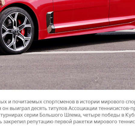
ых и почитаемых спортсменов в истории мирового спорт
я он выиграл десять титулов Ассоциации теннисистов-пр
д в турнирах серии Большого Шлема, четыре победы в Куб
ль закрепил репутацию первой ракетки мирового теннис