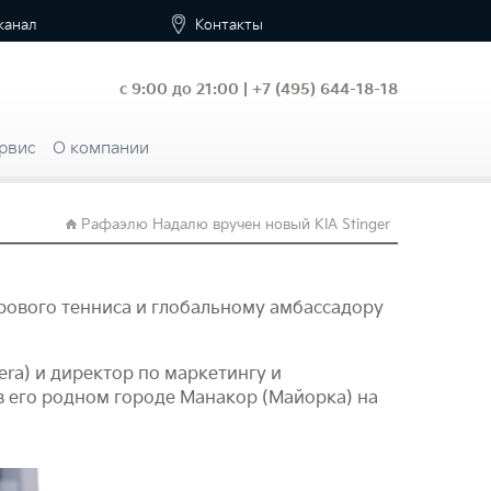
канал
Контакты
с 9:00 до 21:00 |
+7
(495) 644-18-18
рвис
О компании
Рафаэлю Надалю вручен новый KIA Stinger
рового тенниса и глобальному амбассадору
era) и директор по маркетингу и
в его родном городе Манакор (Майорка) на