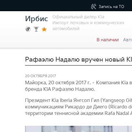
Запись на
ТО
Официальный дилер Kia
Ирбис
Импорт легковых и коммерческих
автомобилей
В наличии
Авт
Рафаэлю Надалю вручен новый KIA
20 ОКТЯБРЯ 2017
Майорка, 20 октября 2017 г. – Компания Ki
бренда KIA Рафаэлю Надалю.
Президент Kia Iberia Янгcоп Гил (Yangseop G
коммуникациям Рикардо де Диего (Ricardo d
территории теннисной академии Rafa Nadal 