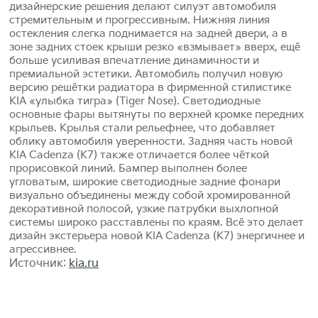
дизайнерские решения делают силуэт автомобиля
стремительным и прогрессивным. Нижняя линия
остекления слегка поднимается на задней двери, а в
зоне задних стоек крыши резко «взмывает» вверх, ещё
больше усиливая впечатление динамичности и
премиальной эстетики. Автомобиль получил новую
версию решётки радиатора в фирменной стилистике
KIA «улыбка тигра» (Tiger Nose). Светодиодные
основные фары вытянуты по верхней кромке передних
крыльев. Крылья стали рельефнее, что добавляет
облику автомобиля уверенности. Задняя часть новой
KIA Cadenza (K7) также отличается более чёткой
прорисовкой линий. Бампер выполнен более
угловатым, широкие светодиодные задние фонари
визуально объединены между собой хромированной
декоративной полосой, узкие патрубки выхлопной
системы широко расставлены по краям. Всё это делает
дизайн экстерьера новой KIA Cadenza (K7) энергичнее и
агрессивнее.
Источник:
kia.ru