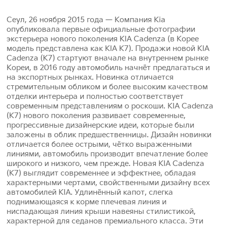
Сеул, 26 ноября 2015 года — Компания Kia
опубликовала первые официальные фотографии
экстерьера нового поколения KIA Cadenza (в Корее
модель представлена как KIA K7). Продажи новой KIA
Cadenza (K7) стартуют вначале на внутреннем рынке
Кореи, в 2016 году автомобиль начнёт предлагаться и
на экспортных рынках. Новинка отличается
стремительным обликом и более высоким качеством
отделки интерьера и полностью соответствует
современным представлениям о роскоши. KIA Cadenza
(K7) нового поколения развивает современные,
прогрессивные дизайнерские идеи, которые были
заложены в облик предшественницы. Дизайн новинки
отличается более острыми, чётко выраженными
линиями, автомобиль производит впечатление более
широкого и низкого, чем прежде. Новая KIA Cadenza
(K7) выглядит современнее и эффектнее, обладая
характерными чертами, свойственными дизайну всех
автомобилей KIA. Удлинённый капот, слегка
поднимающаяся к корме плечевая линия и
ниспадающая линия крыши навеяны стилистикой,
характерной для седанов премиального класса. Эти