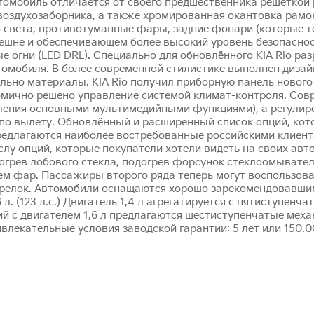
томобиль отличается от своего предшественника решёткой 
воздухозаборника, а также хромированная окантовка рамо
 света, противотуманные фары, задние фонари (которые т
шне и обеспечивающем более высокий уровень безопаснос
е огни (LED DRL). Специально для обновлённого KIA Rio ра
втомобиля. В более современной стилистике выполнен дизай
льно материалы. KIA Rio получил приборную панель новог
мично решено управление системой климат-контроля. Совре
ления основными мультимедийными функциями), а регулир
и по вылету. Обновлённый и расширенный список опций, кот
 предлагаются наиболее востребованные российскими клие
лу опций, которые покупатели хотели видеть на своих авто
грев лобового стекла, подогрев форсунок стеклоомывателя.
м фар. Пассажиры второго ряда теперь могут воспользова
-брелок. Автомобили оснащаются хорошо зарекомендовавш
6 л. (123 л.с.) Двигатель 1,4 л агрегатируется с пятиступе
й с двигателем 1,6 л предлагаются шестиступенчатые меха
влекательные условия заводской гарантии: 5 лет или 150.0