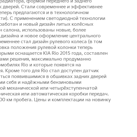
радиатора, формой переднего и заднего
к дверей. Стали современнее и эффективнее
еперь предлагаются и в технологичном
ти). С применением светодиодной технологии
зработан и новый дизайн литых колёсных
н салона, использованы новые, более
о дизайна и новое оформление центрального
меннее стал дизайн рулевого колеса (в том
овка положения рулевой колонки теперь
орыми оснащается KIA Rio 2015 года, составлен
нтами решения, максимально продуманно
мобилях Rio и которые появятся на
 Кроме того для Rio стал доступен датчик
ться появившимися в обшивках задних дверей
ими себя и надёжными бензиновыми
нчатой механической или четырёхступенчатой
ническая или автоматическая коробки передач.
00 км пробега. Цены и комплектации на новинку