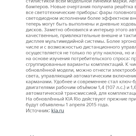
стилистикой всей модельной линейки марки. Ав
бамперов. Новые очертания получила решётка 
все светотехнические приборы: фары головного
светодиодном исполнении более эффектном вне
теперь могут быть выполнены и дневные ходовы
дисков. Заметно обновился и интерьер этого а
качественные, привлекательные внешне и такти
дисплея мультимедийной системы. Более эргоно
числе и с возможностью дистанционного управ
осуществляется не только по углу наклона, но 
на основе изучения потребительского спроса:
сгруппированные варианты комплектаций. К чис
обновлённой модели, можно отнести электрообо
света, управляющий автоматическим включение
карманами. Удобнее и современнее стал ключ
двигателями рабочим объёмом 1,4 (107 л.с.) и 1,
автоматической трансмиссией, для комплектаци
На обновлённый KIA Rio действуют прежние при
будут объявлены 1 апреля 2015 года.
Источник:
kia.ru