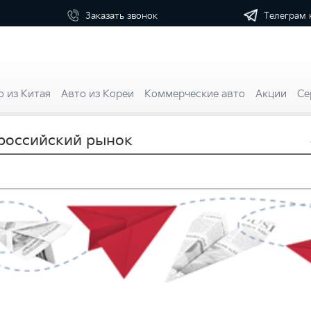
Телеграм 
Заказать
звонок
о из Китая
Авто из Кореи
Коммерческие авто
Акции
Се
 российский рынок