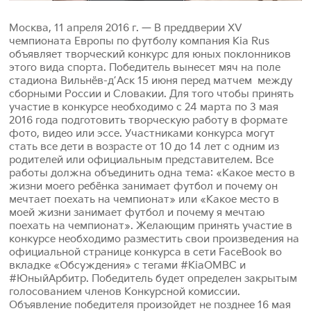
Москва, 11 апреля 2016 г. — В преддверии XV
чемпионата Европы по футболу компания Kia Rus
объявляет творческий конкурс для юных поклонников
этого вида спорта. Победитель вынесет мяч на поле
стадиона Вильнёв-д’Аск 15 июня перед матчем между
сборными России и Словакии. Для того чтобы принять
участие в конкурсе необходимо с 24 марта по 3 мая
2016 года подготовить творческую работу в формате
фото, видео или эссе. Участниками конкурса могут
стать все дети в возрасте от 10 до 14 лет с одним из
родителей или официальным представителем. Все
работы должна объединить одна тема: «Какое место в
жизни моего ребёнка занимает футбол и почему он
мечтает поехать на чемпионат» или «Какое место в
моей жизни занимает футбол и почему я мечтаю
поехать на чемпионат». Желающим принять участие в
конкурсе необходимо разместить свои произведения на
официальной странице конкурса в сети FaceBook во
вкладке «Обсуждения» с тегами #KiaOMBC и
#ЮныйАрбитр. Победитель будет определен закрытым
голосованием членов Конкурсной комиссии.
Объявление победителя произойдет не позднее 16 мая