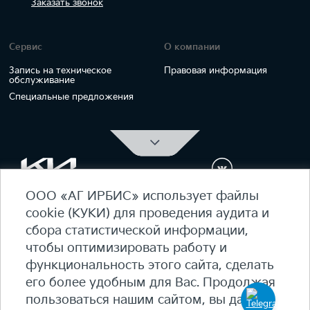
Заказать
звонок
Сервис
О компании
Запись на техническое
Правовая информация
обслуживание
Специальные предложения
ООО «АГ ИРБИС» использует файлы
ОФИЦИАЛЬНЫЙ ДИЛЕР Kia Ирбис
cookie (КУКИ) для проведения аудита и
ежедневно 09:00 - 21:00
сбора статистической информации,
7 (495) 476-39-64
чтобы оптимизировать работу и
функциональность этого сайта, сделать
Карта сайта
его более удобным для Вас. Продолжая
Политика конфиденциальности
пользоваться нашим сайтом, вы даете
Политика КУКИ (cookie)