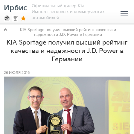
Официальный дилер Kia
Ирбис
Импорт легковых и коммерческих
автомобилей
KIA Sportage получил высший рейтинг качества и
надежности J.D. Power в Германии
KIA Sportage получил высший рейтинг
качества и надежности J.D. Power в
Германии
26 ИЮЛЯ 2016