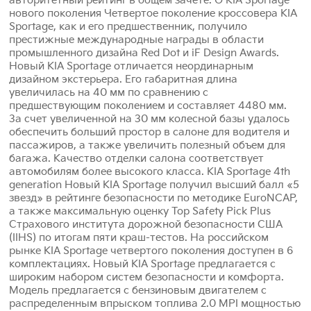
авторитетный рейтинг в общем зачете. О KIA Sportage
нового поколения Четвертое поколение кроссовера KIA
Sportage, как и его предшественник, получило
престижные международные награды в области
промышленного дизайна Red Dot и iF Design Awards.
Новый KIA Sportage отличается неординарным
дизайном экстерьера. Его габаритная длина
увеличилась на 40 мм по сравнению с
предшествующим поколением и составляет 4480 мм.
За счет увеличенной на 30 мм колесной базы удалось
обеспечить больший простор в салоне для водителя и
пассажиров, а также увеличить полезный объем для
багажа. Качество отделки салона соответствует
автомобилям более высокого класса. KIA Sportage 4th
generation Новый KIA Sportage получил высший балл «5
звезд» в рейтинге безопасности по методике EuroNCAP,
а также максимальную оценку Top Safety Pick Plus
Страхового института дорожной безопасности США
(IIHS) по итогам пяти краш-тестов. На российском
рынке KIA Sportage четвертого поколения доступен в 6
комплектациях. Новый KIA Sportage предлагается с
широким набором систем безопасности и комфорта.
Модель предлагается с бензиновым двигателем с
распределенным впрыском топлива 2.0 MPI мощностью