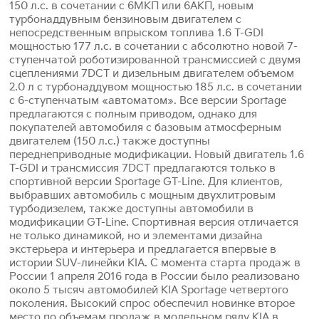
150 л.с. в сочетании с 6МКП или 6АКП, новым
турбонаддувным бензиновым двигателем с
непосредственным впрыском топлива 1.6 T-GDI
мощностью 177 л.с. в сочетании с абсолютно новой 7-
ступенчатой роботизированной трансмиссией с двумя
сцеплениями 7DCT и дизельным двигателем объемом
2.0 л с турбонаддувом мощностью 185 л.с. в сочетании
с 6-ступенчатым «автоматом». Все версии Sportage
предлагаются с полным приводом, однако для
покупателей автомобиля с базовым атмосферным
двигателем (150 л.с.) также доступны
переднеприводные модификации. Новый двигатель 1.6
T-GDI и трансмиссия 7DCT предлагаются только в
спортивной версии Sportage GT-Line. Для клиентов,
выбравших автомобиль с мощным двухлитровым
турбодизелем, также доступны автомобили в
модификации GT-Line. Спортивная версия отличается
не только динамикой, но и элементами дизайна
экстерьера и интерьера и предлагается впервые в
истории SUV-линейки KIA. C момента старта продаж в
России 1 апреля 2016 года в России было реализовано
около 5 тысяч автомобилей KIA Sportage четвертого
поколения. Высокий спрос обеспечил новинке второе
место по объемам продаж в модельном ряду KIA в