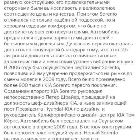
рамную конструкцию, его привлекательными
сторонами были выносливость и великолепное
соотношение цены и качества. При этом Sorento
отличался не только надёжной подвеской, но и
хорошим ездовым комфортом, что было по
достоинству оценено покупателями. Автомобиль
предлагался с двумя вариантами двигателей –
бензиновым и дизельным. Дизельная версия оказалась
достаточно популярной благодаря тому, что этот 2,5-
литровый двигатель сочетал отличные тяговые
характеристики и невысокий уровень вибрации и шума.
В 2006 году был осуществлен рестайлинг Sorento,
позволивший ему уверенно продержаться на рынке до
смены модели в 2009 году. Всего было произведено
более 900 тысяч KIA Sorento первого поколения.
Созданием второго KIA Sorento руководил
непосредственно Петер Шрайер, пришедший на
должность шеф-дизайнера KIA, а ныне занимающий
пост Президента Hyundai-KIA по дизайну, и
руководитель Калифорнийского дизайн-центра KIA Том
Кёрнс. Автомобиль был представлен на Сеульском
автосалоне в апреле 2009 года. В основу конструкции
был положен уже несущий кузов. Новый Sorento
выглядел изящнее и спортивнее, чем его