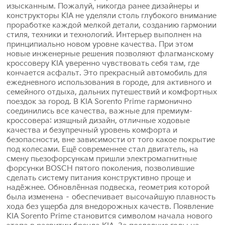
изысканным. Пожалуй, никогда ранее дизайнеры и
конструкторы KIA не уделяли столь глубокого внимание
проработке каждой мелкой детали, созданию гармонии
стиля, техники и технологий. Интерьер выполнен на
принципиально новом уровне качества. При этом
новые инженерные решения позволяют флагманскому
кроссоверу KIA уверенно чувствовать себя там, где
кончается асфальт. Это прекрасный автомобиль для
ежедневного использования в городе, для активного и
семейного отдыха, дальних путешествий и комфортных
поездок за город. В KIA Sorento Prime гармонично
соединились все качества, важные для премиум-
кроссовера: изящный дизайн, отличные ходовые
качества и безупречный уровень комфорта и
безопасности, вне зависимости от того какое покрытие
под колесами. Ещё современнее стал двигатель, на
смену пьезофорсункам пришли электромагнитные
форсунки BOSCH пятого поколения, позволившие
сделать систему питания конструктивно проще и
надёжнее. Обновлённая подвеска, геометрия которой
была изменена – обеспечивает высочайшую плавность
хода без ущерба для внедорожных качеств. Появление
KIA Sorento Prime становится символом начала нового