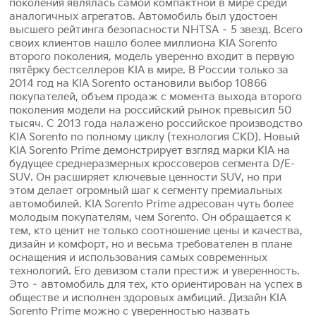
поколения являлась самой компактной в мире среди
аналогичных агрегатов. Автомобиль был удостоен
высшего рейтинга безопасности NHTSA – 5 звезд. Всего
своих клиентов нашло более миллиона KIA Sorento
второго поколения, модель уверенно входит в первую
пятёрку бестселлеров KIA в мире. В России только за
2014 год на KIA Sorento остановили выбор 10866
покупателей, объем продаж с момента выхода второго
поколения модели на российский рынок превысил 50
тысяч. С 2013 года налажено российское производство
KIA Sorento по полному циклу (технология CKD). Новый
KIA Sorento Prime демонстрирует взгляд марки KIA на
будущее среднеразмерных кроссоверов сегмента D/Е-
SUV. Он расширяет ключевые ценности SUV, но при
этом делает огромный шаг к сегменту премиальных
автомобилей. KIA Sorento Prime адресован чуть более
молодым покупателям, чем Sorento. Он обращается к
тем, кто ценит не только соотношение цены и качества,
дизайн и комфорт, но и весьма требователен в плане
оснащения и использования самых современных
технологий. Его девизом стали престиж и уверенность.
Это – автомобиль для тех, кто ориентирован на успех в
обществе и исполнен здоровых амбиций. Дизайн KIA
Sorento Prime можно с уверенностью назвать