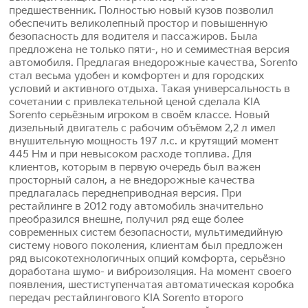
предшественник. Полностью новый кузов позволил
обеспечить великолепный простор и повышенную
безопасность для водителя и пассажиров. Была
предложена не только пяти-, но и семиместная версия
автомобиля. Предлагая внедорожные качества, Sorento
стал весьма удобен и комфортен и для городских
условий и активного отдыха. Такая универсальность в
сочетании с привлекательной ценой сделала KIA
Sorento серьёзным игроком в своём классе. Новый
дизельный двигатель с рабочим объёмом 2,2 л имел
внушительную мощность 197 л.с. и крутящий момент
445 Нм и при невысоком расходе топлива. Для
клиентов, которым в первую очередь был важен
просторный салон, а не внедорожные качества
предлагалась переднеприводная версия. При
рестайлинге в 2012 году автомобиль значительно
преобразился внешне, получил ряд еще более
современных систем безопасности, мультимедийную
систему нового поколения, клиентам был предложен
ряд высокотехнологичных опций комфорта, серьёзно
доработана шумо- и виброизоляция. На момент своего
появления, шестиступенчатая автоматическая коробка
передач рестайлингового KIA Sorento второго