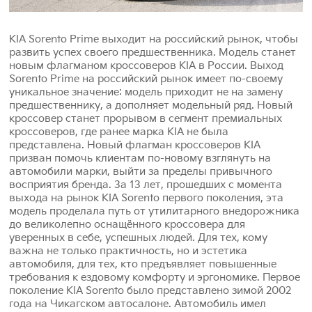
KIA Sorento Prime выходит на российский рынок, чтобы
развить успех своего предшественника. Модель станет
новым флагманом кроссоверов KIA в России. Выход
Sorento Prime на российский рынок имеет по-своему
уникальное значение: модель приходит не на замену
предшественнику, а дополняет модельный ряд. Новый
кроссовер станет прорывом в сегмент премиальных
кроссоверов, где ранее марка KIA не была
представлена. Новый флагман кроссоверов KIA
призван помочь клиентам по-новому взглянуть на
автомобили марки, выйти за пределы привычного
восприятия бренда. За 13 лет, прошедших с момента
выхода на рынок KIA Sorento первого поколения, эта
модель проделала путь от утилитарного внедорожника
до великолепно оснащённого кроссовера для
уверенных в себе, успешных людей. Для тех, кому
важна не только практичность, но и эстетика
автомобиля, для тех, кто предъявляет повышенные
требования к ездовому комфорту и эргономике. Первое
поколение KIA Sorento было представлено зимой 2002
года на Чикагском автосалоне. Автомобиль имел