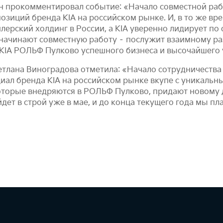
он прокомментировал событие: «Начало совместной ра
зиций бренда KIA на российском рынке. И, в то же вре
лерский холдинг в России, а KIA уверенно лидирует п
 начинают совместную работу – послужит взаимному ра
KIA РОЛЬФ Пулково успешного бизнеса и высочайшего 
лана Виноградова отметила: «Начало сотрудничества с
иал бренда KIA на российском рынке вкупе с уникаль
оторые внедряются в РОЛЬФ Пулково, придают новому
дет в строй уже в мае, и до конца текущего года мы п