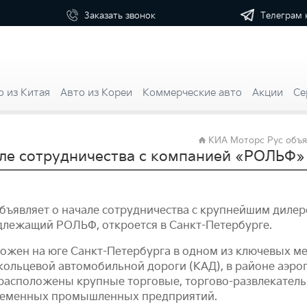
Телеграм 
Заказать
звонок
о из Китая
Авто из Кореи
Коммерческие авто
Акции
Се
KИА Моторс Рус объя
але сотрудничества с компанией «РОЛЬФ»
 объявляет о начале сотрудничества с крупнейшим диле
длежащий РОЛЬФ, откроется в Санкт-Петербурге.
жен на юге Санкт-Петербурга в одном из ключевых мес
кольцевой автомобильной дороги (КАД), в районе аэро
е расположены крупные торговые, торгово-развлекател
временных промышленных предприятий.