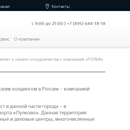
канал
Контакты
с 9:00 до 21:00 |
+7
(495) 644-18-18
рвис
О компании
вляет о начале сотрудничества с компанией «РОЛЬФ»
рским холдингом в России – компанией
т в данной части города – в
порта «Пулково». Данная территория
ьные и деловые центры, многочисленные