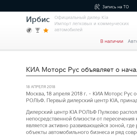
Запись на
ТО
Официальный дилер Kia
Ирбис
Импорт легковых и коммерческих
автомобилей
В наличии
Авт
KИА Моторс Рус объявляет о нач
18 АПРЕЛЯ 2018
Москва, 18 апреля 2018 г. – КИА Моторс Рус
РОЛЬФ. Первый дилерский центр KIA, прина
Дилерский центр KIA РОЛЬФ Пулково располо
непосредственной близости от пересечения 
является активно развивающейся зоной, гд
объекты автомобильного бизнеса и ряд со