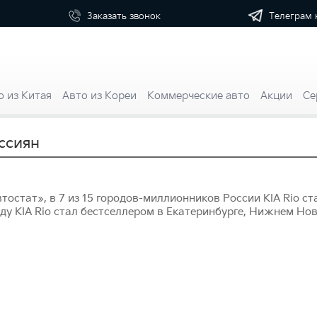
Телеграм 
Заказать
звонок
о из Китая
Авто из Кореи
Коммерческие авто
Акции
Се
ссиян
тостат», в 7 из 15 городов-миллионников России KIA Rio 
оду KIA Rio стал бестселлером в Екатеринбурге, Нижнем Но