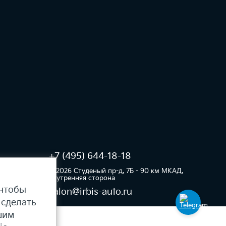
+7
(495) 644-18-18
e)
© 2026 Студеный пр-д, 7Б - 90 км МКАД,
внутренняя сторона​
 чтобы
salon@irbis-auto.ru
 сделать
шим