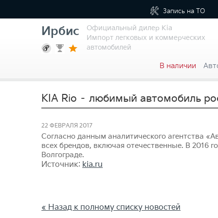
Запись на
ТО
Официальный дилер Kia
Ирбис
Импорт легковых и коммерческих
автомобилей
В наличии
Авт
KIA Rio – любимый автомобиль ро
22 ФЕВРАЛЯ 2017
Согласно данным аналитического агентства «Ав
всех брендов, включая отечественные. В 2016 г
Волгограде.
Источник:
kia.ru
« Назад к полному списку новостей