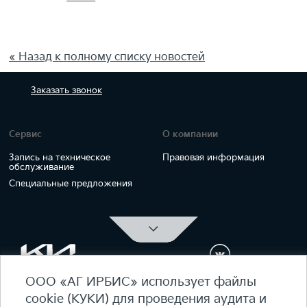
« Назад к полному списку новостей
Заказать
звонок
Сервис
О компании
Запись на техническое
Правовая информация
обслуживание
Специальные предложения
ООО «АГ ИРБИС» использует файлы
ОФИЦИАЛЬНЫЙ ДИЛЕР Kia Ирбис
cookie (КУКИ) для проведения аудита и
ежедневно 09:00 - 21:00