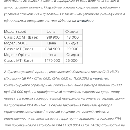
действует с 20.07.2017. Условия и тарифы могут быть изменены Банком в
одностороннем порядке. Подробные условия кредитования, требования к
условиям страхования и требования к заемщикам уточняйте у менеджеров в
официальных дилерских центрах КИА или на
www.kia.ru
Модель cee'd
Цена
Скидка
Classic AC MT (Base)
919 900
18 000
Модель SOUL
Цена
Скидка
Classic MT (Base)
884 900
19 000
Модель Optima
Цена
Скидка
Classic MT (Base)
1 179 900
26 000
2 Сумма страховой премии, оплачиваемой Клиентом в пользу САО «ВСК»
(Лицензии ЦБ РФ - СЛ № 0621, СИ № 0621 от 11.09.2015
www.vsk.ru
),
компенсируется соразмерным снижением цены в размере премии 25 000
руб. (26 000 руб.) на приобретаемый автомобиль в кредит по кредитному
продукту в рамках государственной программы льготного автокредитования
по программе КИА Финанс., в случае заключения Клиентом договора
страхования автомобиля (на случай хищения или полной гибели) и
ответственности автовладельца на территории официального дилера КИА
при покупке нового автомобиля КИА СОУЛ (КИА СПОРТАДЖ) стоимостью не