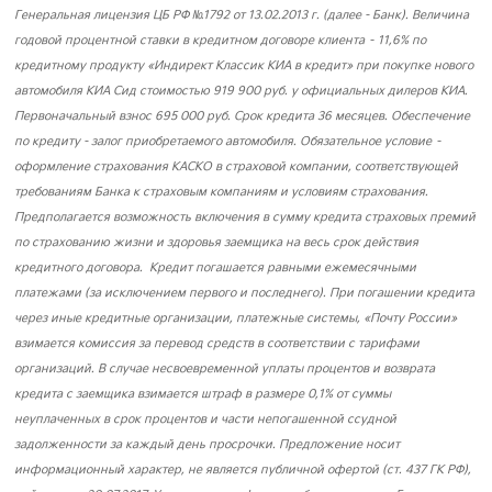
Генеральная лицензия ЦБ РФ №1792 от 13.02.2013 г. (далее - Банк). Величина
годовой процентной ставки в кредитном договоре клиента – 11,6% по
кредитному продукту «Индирект Классик КИА в кредит» при покупке нового
автомобиля КИА Сид стоимостью 919 900 руб. у официальных дилеров КИА.
Первоначальный взнос 695 000 руб. Срок кредита 36 месяцев. Обеспечение
по кредиту - залог приобретаемого автомобиля. Обязательное условие –
оформление страхования КАСКО в страховой компании, соответствующей
требованиям Банка к страховым компаниям и условиям страхования.
Предполагается возможность включения в сумму кредита страховых премий
по страхованию жизни и здоровья заемщика на весь срок действия
кредитного договора. Кредит погашается равными ежемесячными
платежами (за исключением первого и последнего). При погашении кредита
через иные кредитные организации, платежные системы, «Почту России»
взимается комиссия за перевод средств в соответствии с тарифами
организаций. В случае несвоевременной уплаты процентов и возврата
кредита с заемщика взимается штраф в размере 0,1% от суммы
неуплаченных в срок процентов и части непогашенной ссудной
задолженности за каждый день просрочки. Предложение носит
информационный характер, не является публичной офертой (ст. 437 ГК РФ),