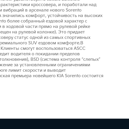
рактеристики кроссовера, и поработали над
 вибраций в арсенале нового Sorento
A значились комфорт, устойчивость на высоких
ento более собранный ездовой характер с
 в ходовой части прямо на рулевой рейке
ещен на рулевой колонке). Это придает
соверу статус одной из самых спортивных
премиального SUV ездовом комфорте.В
 Клиенты смогут воспользоваться ASCC
редит водителя о покидании пределов
олкновения), BSD (система контроля “слепых”
лежение за установленными ограничениями
роге лимит скорости и выводит
ая премьера новейшего KIA Sorento состоится