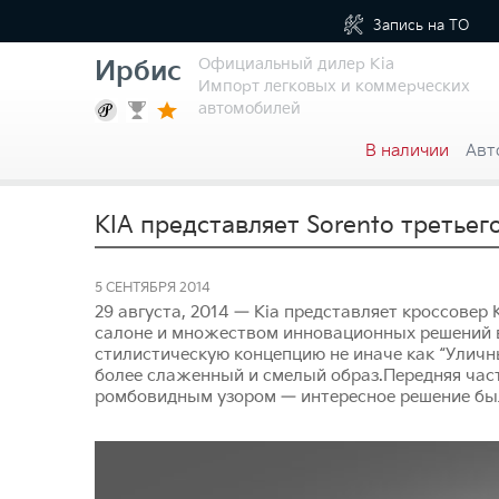
Запись на
ТО
Официальный дилер Kia
Ирбис
Импорт легковых и коммерческих
автомобилей
В наличии
Авт
KIA представляет Sorento третьег
5 СЕНТЯБРЯ 2014
29 августа, 2014 — Kia представляет кроссовер
салоне и множеством инновационных решений в
стилистическую концепцию не иначе как “Уличн
более слаженный и смелый образ.Передняя час
ромбовидным узором — интересное решение был