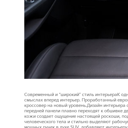
Современный и “широкий” стиль интерьераК одн
смыслах вперед интерьер. Проработанный евро
кроссовер на новый уровень.Дизайн интерьера 
передней панели плавно переходят к обшивке д
кожи создает ощущение настоящей роскоши, по
человеческого тела и стильно выделяют рабочу
мощных ручек в духе SUV, добавляют интерьер