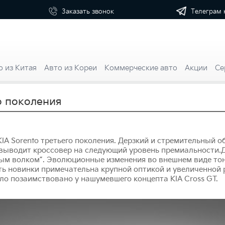
Телеграм 
Заказать
звонок
о из Китая
Авто из Кореи
Коммерческие авто
Акции
Се
о поколения
 KIA Sorento третьего поколения. Дерзкий и стремительный 
ыводит кроссовер на следующий уровень премиальности.Ди
ым волком”. Эволюционные изменения во внешнем виде тон
ть новинки примечательна крупной оптикой и увеличенной
о позаимствовано у нашумевшего концепта KIA Cross GT.