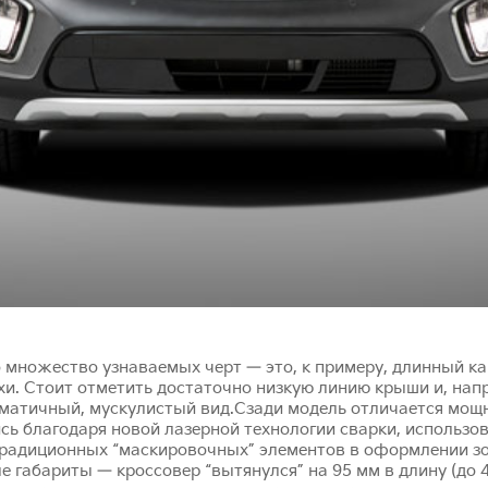
о множество узнаваемых черт — это, к примеру, длинный ка
и. Стоит отметить достаточно низкую линию крыши и, напр
матичный, мускулистый вид.Сзади модель отличается мощ
сь благодаря новой лазерной технологии сварки, использ
традиционных “маскировочных” элементов в оформлении з
габариты — кроссовер “вытянулся” на 95 мм в длину (до 47