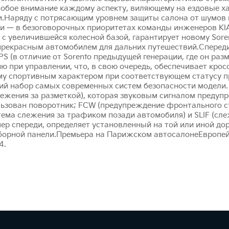
обое внимание каждому аспекту, виляющему на ездовые ха
ки.Наряду с потрясающим уровнем защиты салона от шумов и
си — в безоговорочных приоритетах команды инженеров KI
и с увеличившейся колесной базой, гарантирует новому Sor
 прекрасным автомобилем для дальних путешествий.Спереди
 (в отличие от Sorento предыдущей генерации, где он разм
ю при управлении, что, в свою очередь, обеспечивает крос
щему спортивным характером при соответствующем статусу 
кий набор самых современных систем безопасности модели.
лежения за разметкой), которая звуковым сигналом предуп
льзован поворотник; FCW (предупреждение фронтального ст
истема слежения за трафиком позади автомобиля) и SLIF (с
ер спереди, определяет установленный на той или иной до
рной панели.Премьера на Парижском автосалонеЕвропейск
4.