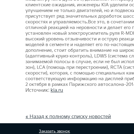
клиентские ожидания, инженеры KIA уделили ос
улучшением не только двигателей, но и подвес
присутствует ряд значительных доработок шас
скоростях и управляемость.Все это, в сочетани
отличной реакцией на неровности и делает его
установлен новый электроусилитель руля R-MDPS
высокий уровень отзывчивости и острую реакци
моделей в сегменте и наделяет его по-настоя
дополнение, стоит обратить внимание на широ
(адаптивный круиз-контроль), LDWS (система с
занимаемой полосы в случае, если не был испо
зон), LCA (помощь при перестроении), RCTA (с
скорости), которая, с помощью специальных кам
соответствующую информацию на дисплей прибо
2 октября в рамках Парижского автосалона-201
Источник:
kia.ru
« Назад к полному списку новостей
Заказать
звонок