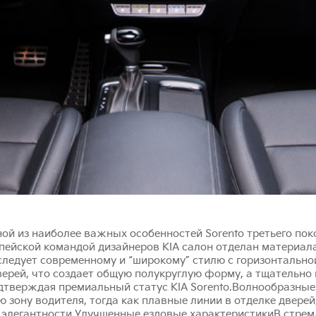
ой из наиболее важных особенностей Sorento третьего пок
пейской командой дизайнеров KIA салон отделан материал
следует современному и “широкому” стилю с горизонтальн
верей, что создает общую полукруглую форму, а тщательно
дтверждая премиальный статус KIA Sorento.Волнообразны
ю зону водителя, тогда как плавные линии в отделке двере
у элегантности.Улучшенные ездовые характеристикиВ стре