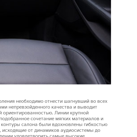
оления необходимо отнести шагнувший во всех
ами непревзойденного качества и выводит
ой ориентированностью. Линии крупной
 подобранное сочетание мягких материалов и
е контуры салона были вдохновлены гибкостью
й, исходящие от динамиков аудиосистемы до
млении удовлетворить самые высокие