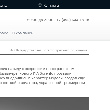
канал
Контакты
с 9:00 до 21:00 |
+7
(495) 644-18-18
рвис
О компании
KIA представляет Sorento третьего поколения
облик наряду с возросшим пространством в
зайнеры нового KIA Sorento прозвали
ко внедрились в характер модели, создав еще
 решеткой радиатора, украшенной трехмерным