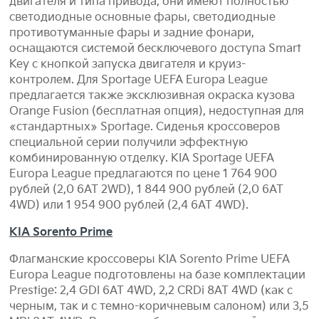
двигателя и типа привода, они имеют полностью
светодиодные основные фары, светодиодные
противотуманные фары и задние фонари,
оснащаются системой бесключевого доступа Smart
Key с кнопкой запуска двигателя и круиз-
контролем. Для Sportage UEFA Europa League
предлагается также эксклюзивная окраска кузова
Orange Fusion (бесплатная опция), недоступная для
«стандартных» Sportage. Сиденья кроссоверов
специальной серии получили эффектную
комбинированную отделку. KIA Sportage UEFA
Europa League предлагаются по цене 1 764 900
рублей (2,0 6AT 2WD), 1 844 900 рублей (2,0 6AT
4WD) или 1 954 900 рублей (2,4 6AT 4WD).
KIA Sorento Prime
Флагманские кроссоверы KIA Sorento Prime UEFA
Europa League подготовлены на базе комплектации
Prestige: 2,4 GDI 6AT 4WD, 2,2 CRDi 8AT 4WD (как с
черным, так и с темно-коричневым салоном) или 3,5