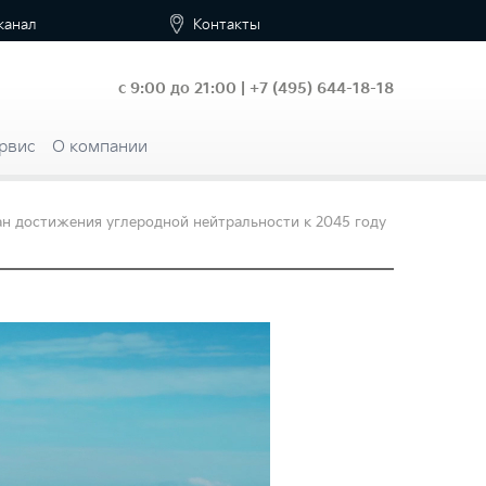
канал
Контакты
с 9:00 до 21:00 |
+7
(495) 644-18-18
рвис
О компании
ан достижения углеродной нейтральности к 2045 году