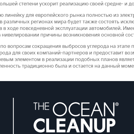
большей степени ускорит реализацию своей средне- и до
 линейку для европейского рынка полностью из электр
 различных регионах мира будет также состоять исклю
 в ходе повседневной эксплуатации автомобилей. Име
в нивелировании причины возникновения основной сос
по вопросам сокращения выбросов углерода на этапе по
ерода для своих компаний-партнеров и предоставит в
евым элементом в реализации подобных планов являет
ленность традиционно была и остается на данный мом