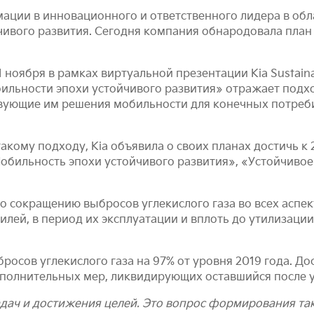
ации в инновационного и ответственного лидера в обл
ивого развития. Сегодня компания обнародовала план
оября в рамках виртуальной презентации Kia Sustainab
льности эпохи устойчивого развития» отражает подх
ствующие им решения мобильности для конечных потреб
такому подходу, Kia объявила о своих планах достичь к
обильность эпохи устойчивого развития», «Устойчивое
по сокращению выбросов углекислого газа во всех аспе
илей, в период их эксплуатации и вплоть до утилизации
бросов углекислого газа на 97% от уровня 2019 года. 
полнительных мер, ликвидирующих оставшийся после у
задач и достижения целей. Это вопрос формирования та