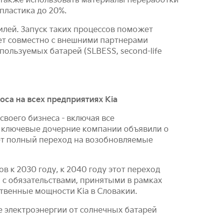
а также использовать материалы переработки
пластика до 20%.
илей. Запуск таких процессов поможет
ует совместно с внешними партнерами
ользуемых батарей (SLBESS, second-life
са на всех предприятиях Kia
воего бизнеса - включая все
ее ключевые дочерние компании объявили о
ет полный переход на возобновляемые
 к 2030 году, к 2040 году этот переход
 с обязательствами, принятыми в рамках
твенные мощности Kia в Словакии.
е электроэнергии от солнечных батарей