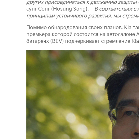
других присоединяться к движению защиты 
сунг Сонг (Hosung Song). –
В соответствии с
принципам устойчивого развития, мы стреми
Помимо обнародования своих планов, Kia т
премьера которой состоится на автосалоне 
батареях (BEV) подчеркивает стремление Ki