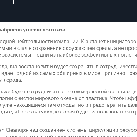
ыбросов углекислого газа
одной нейтральности компании, Kia станет инициаторо
тимый вклад в сохранение окружающей среды, а не про
 экосистемы – одни из наиболее эффективных поглотит
ода, Kia восстановит и будет сохранять в сотрудниче
ладает одной из самых обширных в мире приливно-грязе
углерода.
акже будет сотрудничать с некоммерческой организаци
гии очистки мирового океана от пластика. Чтобы эффе
го уже находящиеся там отходы, но и предотвратить д
тодику «Перехватчик», которая будет использоваться в
ean Cleanup» над созданием системы циркуляции ресур