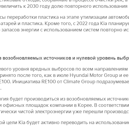
стиковые отходы, собранные в процессе очистки рек, 
увеличить к 2030 году долю повторного использования 
ы переработки пластика на этапе утилизации автомоб
тарей и пластика. Кроме того, с 2022 года Kia планир
запасов энергии с использованием систем повторно исп
 возобновляемых источников и нулевой уровень выбро
евого уровня вредных выбросов по всем направлениям с
инято после того, как в июле Hyundai Motor Group и 
E100. Инициатива RE100 от Climate Group подразумева
.
гия будет производиться из возобновляемых источников
и офисных площадок компании в Корее. В соответствии
огически чистой электроэнергии уже перешли производс
й цели Kia будет активно переводить на использовани