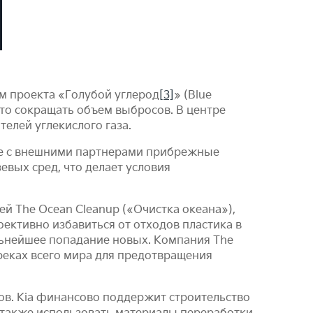
м проекта «Голубой углерод
[3]
» (Blue
сто сокращать объем выбросов. В центре
елей углекислого газа.
стве с внешними партнерами прибрежные
вых сред, что делает условия
ей The Ocean Cleanup («Очистка океана»),
ктивно избавиться от отходов пластика в
альнейшее попадание новых. Компания The
 реках всего мира для предотвращения
сов. Kia финансово поддержит строительство