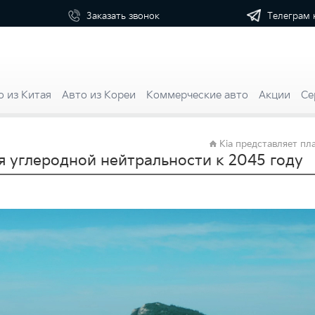
Телеграм 
Заказать
звонок
о из Китая
Авто из Кореи
Коммерческие авто
Акции
Се
Kia представляет пл
я углеродной нейтральности к 2045 году