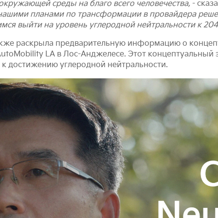
окружающей среды на благо всего человечества,
- сказ
 нашими планами по трансформации в провайдера реш
мся выйти на уровень углеродной нейтральности к 204
акже раскрыла предварительную информацию о концеп
AutoMobility LA в Лос-Анджелесе. Этот концептуальный
a к достижению углеродной нейтральности.