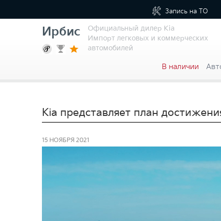
Запись на
ТО
Официальный дилер Kia
Ирбис
Импорт легковых и коммерческих
автомобилей
В наличии
Авт
Kia представляет план достижени
15 НОЯБРЯ 2021