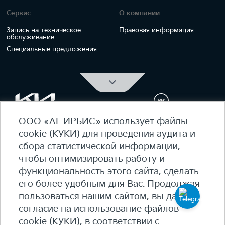
Сервис
О компании
Запись на техническое
Правовая информация
обслуживание
Специальные предложения
ООО «АГ ИРБИС» использует файлы
ОФИЦИАЛЬНЫЙ ДИЛЕР Kia Ирбис
cookie (КУКИ) для проведения аудита и
ежедневно 09:00 - 21:00
сбора статистической информации,
7 (495) 476-39-64
чтобы оптимизировать работу и
функциональность этого сайта, сделать
Карта сайта
его более удобным для Вас. Продолжая
Политика конфиденциальности
пользоваться нашим сайтом, вы даете
Политика КУКИ (cookie)
согласие на использование файлов
+7
(495) 644-18-18
cookie (КУКИ), в соответствии с