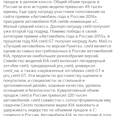
продаж в данном классе. Общий объем продаж в
России за всю историю модели превысил 49 тысяч
единиц. Еще одну награду участники голосования на
сайте премии «Автомобиль года в России-2016»
присудили автомобилю KIA cee’dв номинации «С.
Малый средний класс». Данную награду cee’d получает
уже второй год подряд. Помимо победы в своей
категории премии «Автомобиль года в России-2015», в
прошлом году KIA cee’d GT получил награду Auto. Mail.ru
«Лучший автомобиль по версии Рунета». cee’d является
одним из самых востребованных в России автомобилей
KIA, предлагая наибольшее разнообразие версий.
Семейство моделей KIA cee’d включает пятидверный
хэтчбек cee’d, трехдверный pro_cee’d, универсал
cee’d_sw, а также «заряженные хэтчбеки» cee’d GT и
pro_cee’d GT. Эти модели по достоинству оценили и
покупатели, и специалисты за стильный и
эргономичный дизайн, ходовые качества, уровень
оснащения и безопасности. Кумулятивный объем
продаж cee’d в России превысил 220 тысяч
автомобилей. cee’d совместно с соплатформенным ему
седаном Cerato позволили марке KIA завоевать и
удерживать лидерство по объемам продаж в С-
сегменте в России. Автомобили KIA за последние 4 года