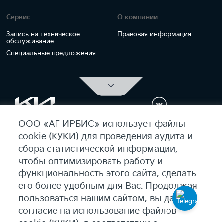
Сервис
О компании
Запись на техническое
Правовая информация
обслуживание
Специальные предложения
ООО «АГ ИРБИС» использует файлы
ОФИЦИАЛЬНЫЙ ДИЛЕР Kia Ирбис
cookie (КУКИ) для проведения аудита и
ежедневно 09:00 - 21:00
сбора статистической информации,
7 (495) 476-39-64
чтобы оптимизировать работу и
функциональность этого сайта, сделать
Карта сайта
его более удобным для Вас. Продолжая
Политика конфиденциальности
пользоваться нашим сайтом, вы даете
Политика КУКИ (cookie)
согласие на использование файлов
+7
(495) 644-18-18