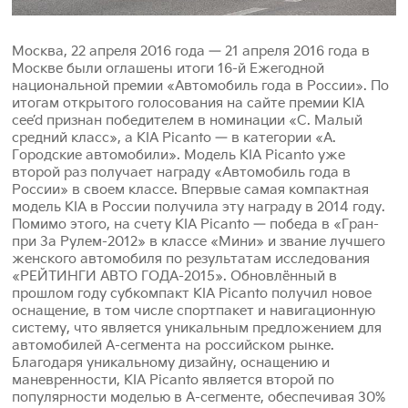
Москва, 22 апреля 2016 года — 21 апреля 2016 года в
Москве были оглашены итоги 16-й Ежегодной
национальной премии «Автомобиль года в России». По
итогам открытого голосования на сайте премии KIA
cee’d признан победителем в номинации «С. Малый
средний класс», а KIA Picanto — в категории «А.
Городские автомобили». Модель KIA Picanto уже
второй раз получает награду «Автомобиль года в
России» в своем классе. Впервые самая компактная
модель KIA в России получила эту награду в 2014 году.
Помимо этого, на счету KIA Picanto — победа в «Гран-
при За Рулем-2012» в классе «Мини» и звание лучшего
женского автомобиля по результатам исследования
«РЕЙТИНГИ АВТО ГОДА-2015». Обновлённый в
прошлом году субкомпакт KIA Picanto получил новое
оснащение, в том числе спортпакет и навигационную
систему, что является уникальным предложением для
автомобилей А-сегмента на российском рынке.
Благодаря уникальному дизайну, оснащению и
маневренности, KIA Picanto является второй по
популярности моделью в А-сегменте, обеспечивая 30%