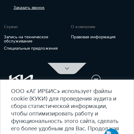
Заказать
звонок
Сервис
О компании
Запись на техническое
Правовая информация
обслуживание
Специальные предложения
ООО «АГ ИРБИС» использует файлы
ОФИЦИАЛЬНЫЙ ДИЛЕР Kia Ирбис
cookie (КУКИ) для проведения аудита и
ежедневно 09:00 - 21:00
сбора статистической информации,
7 (495) 476-39-64
чтобы оптимизировать работу и
функциональность этого сайта, сделать
Карта сайта
его более удобным для Вас. Продолжая
Политика конфиденциальности