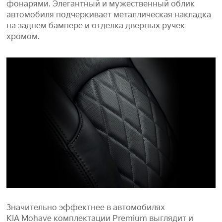
фонарями. Элегантный и мужественный облик
автомобиля подчеркивает металлическая накладка
на заднем бампере и отделка дверных ручек
хромом.
Значительно эффектнее в автомобилях
KIA Mohave комплектации Premium выглядит и