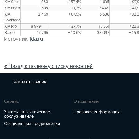
KIA Soul
960
+157,4%
1 635
+97,
KIA cee'd
1 539
+1,3%
3 449
+41,
KIA
2 469
+67,5%
5 536
+82,
Sportage
KIA Rio
8 979
+27,7%
15 561
+22,
Всего
17 795
+43,6%
33 097
+45,
Источник:
kia.ru
« Назад к полному списку новостей
Заказать
звонок
Сервис
О компании
Запись на техническое
Правовая информация
обслуживание
Специальные предложения