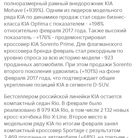
полноразмерный рамный внедорожник KIA
Mohave (+939%). Одним из лидеров модельного
ряда KIA по динамике продаж стал седан бизнес-
класса KIA Optima с показателем - +198%
относительно февраля 2017 года. Также высокий
показатель - +176% - продемонстрировал
кроссовер KIA Sorento Prime. Для флагманского
кроссовера бренда февраль стал рекордным по
уровню спроса за всю историю модели - 923
проданных автомобиля. При этом продажи Sorento
второго поколения удвоились (+101%) на фоне
февраля 2017 года, что подтверждает общее
укрепление позиций KIA в сегменте D-SUV.
Бестселлером российской линейки KIA остается
компактный седан Rio. В феврале было
реализовано 8 979 KIA Rio, в том числе 2 132 новых
кросс-хэтчбека Rio X-Line. Второе место в
модельном ряду KIA по итогам февраля занял
компактный кроссовер Sportage с результатом
2 469 проданных автомобиля (+68%), на третьем –