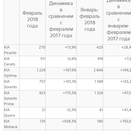
Динамика
Динамика
в
в
Январь-
Февраль
сравнени
сравнении
февраль
2018
с
с
2018
года
январем-
февралем
года
февралем
2017 года
2017 года
KIA
270
+13,9%
425
+28,
Picanto
KIA
511
-0,4%
919
+7,
Cerato
KIA
1 229
+197,6%
2 646
+149,
Optima
KIA
757
+101,3%
1 369
+133,
Sorento
KIA
923
+175,5%
1 326
+97,
Sorento
Prime
KIA
21
-12,5%
41
+41,
Quoris
KIA
135
+938,5%
190
+763,
Mohave