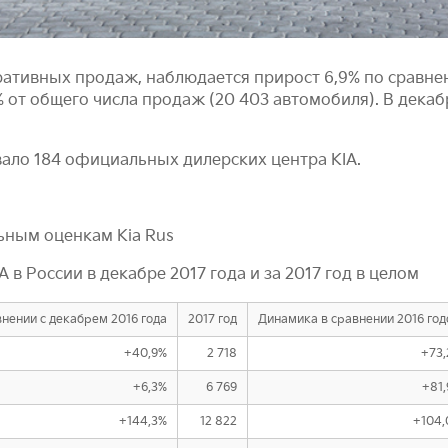
тивных продаж, наблюдается прирост 6,9% по сравнени
 от общего числа продаж (20 403 автомобиля). В дека
вало 184 официальных дилерских центра KIA.
ьным оценкам Kia Rus
 России в декабре 2017 года и за 2017 год в целом
нении с декабрем 2016 года
2017 год
Динамика в сравнении 2016 го
+40,9%
2 718
+73
+6,3%
6 769
+81
+144,3%
12 822
+104