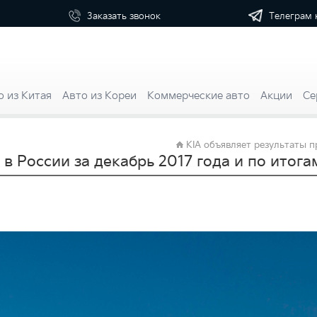
Телеграм 
Заказать
звонок
о из Китая
Авто из Кореи
Коммерческие авто
Акции
Се
KIA объявляет результаты п
в России за декабрь 2017 года и по итога