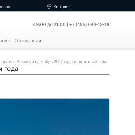
канал
Контакты
с 9:00 до 21:00 |
+7
(495) 644-18-18
рвис
О компании
родаж в России за декабрь 2017 года и по итогам года
м года