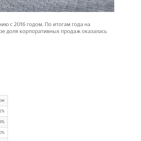
ю с 2016 годом. По итогам года на
бре доля корпоративных продаж оказалась
дом
,2%
,9%
,0%