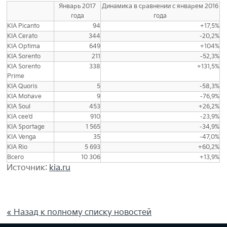
Январь 2017
Динамика в сравнении с январем 2016
года
года
KIA Picanto
94
+17,5%
KIA Cerato
344
-20,2%
KIA Optima
649
+104%
KIA Sorento
211
-52,3%
KIA Sorento
338
+131,5%
Prime
KIA Quoris
5
-58,3%
KIA Mohave
9
-76,9%
KIA Soul
453
+26,2%
KIA cee'd
910
-23,9%
KIA Sportage
1 565
-34,9%
KIA Venga
35
-47,0%
KIA Rio
5 693
+60,2%
Всего
10 306
+13,9%
Источник:
kia.ru
« Назад к полному списку новостей