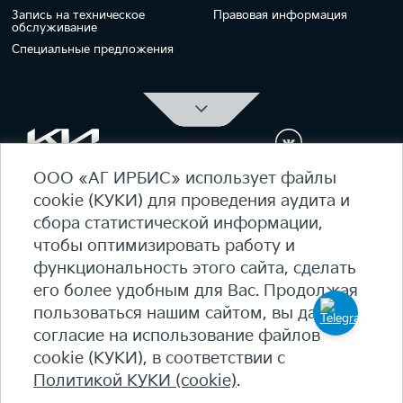
Запись на техническое
Правовая информация
обслуживание
Специальные предложения
ООО «АГ ИРБИС» использует файлы
ОФИЦИАЛЬНЫЙ ДИЛЕР Kia Ирбис
cookie (КУКИ) для проведения аудита и
ежедневно 09:00 - 21:00
сбора статистической информации,
7 (495) 476-39-64
чтобы оптимизировать работу и
функциональность этого сайта, сделать
Карта сайта
его более удобным для Вас. Продолжая
Политика конфиденциальности
пользоваться нашим сайтом, вы даете
Политика КУКИ (cookie)
согласие на использование файлов
+7
(495) 644-18-18
cookie (КУКИ), в соответствии с
© 2026 Студеный пр-д, 7Б - 90 км МКАД, внутренняя
Политикой КУКИ (cookie)
.
сторона​