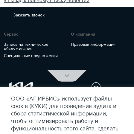
« Назад к полному списку новостей
Заказать
звонок
Сервис
О компании
Запись на техническое
Правовая информация
обслуживание
Специальные предложения
ООО «АГ ИРБИС» использует файлы
ОФИЦИАЛЬНЫЙ ДИЛЕР Kia Ирбис
cookie (КУКИ) для проведения аудита и
ежедневно 09:00 - 21:00
сбора статистической информации,
7 (495) 476-39-64
чтобы оптимизировать работу и
функциональность этого сайта, сделать
Карта сайта