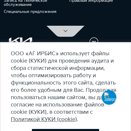
Запись на техническое
Правовая информация
обслуживание
Специальные предложения
ООО «АГ ИРБИС» использует файлы
ОФИЦИАЛЬНЫЙ ДИЛЕР Kia Ирбис
cookie (КУКИ) для проведения аудита и
ежедневно 09:00 - 21:00
сбора статистической информации,
7 (495) 476-39-64
чтобы оптимизировать работу и
функциональность этого сайта, сделать
Карта сайта
его более удобным для Вас. Продолжая
Политика конфиденциальности
пользоваться нашим сайтом, вы даете
Политика КУКИ (cookie)
согласие на использование файлов
+7
(495) 644-18-18
cookie (КУКИ), в соответствии с
© 2026 Студеный пр-д, 7Б - 90 км МКАД, внутренняя
Политикой КУКИ (cookie)
.
сторона​
salon@irbis-auto.ru