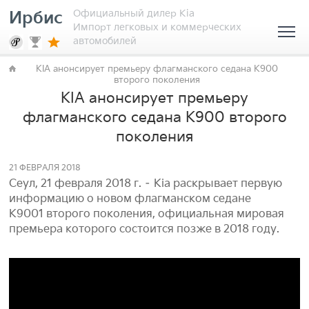
Официальный дилер Kia
Ирбис
Импорт легковых и коммерческих
автомобилей
KIA анонсирует премьеру флагманского седана K900
второго поколения
KIA анонсирует премьеру
флагманского седана K900 второго
поколения
21 ФЕВРАЛЯ 2018
Сеул, 21 февраля 2018 г. – Kia раскрывает первую
информацию о новом флагманском седане
K9001 второго поколения, официальная мировая
премьера которого состоится позже в 2018 году.