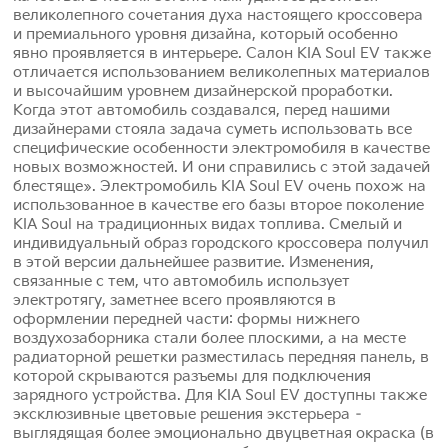
великолепного сочетания духа настоящего кроссовера
и премиального уровня дизайна, который особенно
явно проявляется в интерьере. Салон KIA Soul EV также
отличается использованием великолепных материалов
и высочайшим уровнем дизайнерской проработки.
Когда этот автомобиль создавался, перед нашими
дизайнерами стояла задача суметь использовать все
специфические особенности электромобиля в качестве
новых возможностей. И они справились с этой задачей
блестяще». Электромобиль KIA Soul EV очень похож на
использованное в качестве его базы второе поколение
KIA Soul на традиционных видах топлива. Смелый и
индивидуальный образ городского кроссовера получил
в этой версии дальнейшее развитие. Изменения,
связанные с тем, что автомобиль использует
электротягу, заметнее всего проявляются в
оформлении передней части: формы нижнего
воздухозаборника стали более плоскими, а на месте
радиаторной решетки разместилась передняя панель, в
которой скрываются разъемы для подключения
зарядного устройства. Для KIA Soul EV доступны также
эксклюзивные цветовые решения экстерьера –
выглядящая более эмоционально двуцветная окраска (в