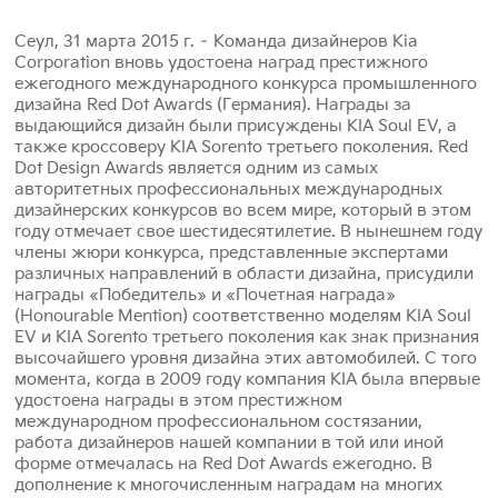
Сеул, 31 марта 2015 г. – Команда дизайнеров Kia
Corporation вновь удостоена наград престижного
ежегодного международного конкурса промышленного
дизайна Red Dot Awards (Германия). Награды за
выдающийся дизайн были присуждены KIA Soul EV, а
также кроссоверу KIA Sorento третьего поколения. Red
Dot Design Awards является одним из самых
авторитетных профессиональных международных
дизайнерских конкурсов во всем мире, который в этом
году отмечает свое шестидесятилетие. В нынешнем году
члены жюри конкурса, представленные экспертами
различных направлений в области дизайна, присудили
награды «Победитель» и «Почетная награда»
(Honourable Mention) соответственно моделям KIA Soul
EV и KIA Sorento третьего поколения как знак признания
высочайшего уровня дизайна этих автомобилей. С того
момента, когда в 2009 году компания KIA была впервые
удостоена награды в этом престижном
международном профессиональном состязании,
работа дизайнеров нашей компании в той или иной
форме отмечалась на Red Dot Awards ежегодно. В
дополнение к многочисленным наградам на многих