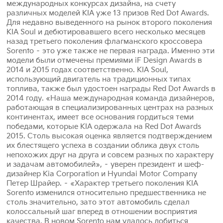
международных конкурсах дизайна, на счету
различных моделей KIA уже 13 призов Red Dot Awards.
Для недавно выведенного на рынок второго поколения
KIA Soul и дебютировавшего всего несколько месяцев
назад третьего поколения флагманского кроссовера
Sorento – это уже также не первая награда. Именно эти
модели были отмечены премиями iF Design Awards в
2014 и 2015 годах соответственно. KIA Soul,
использующий двигатель на традиционных типах
топлива, также был удостоен награды Red Dot Awards в
2014 году. «Наша международная команда дизайнеров,
работающая в специализированных центрах на разных
континентах, имеет все основания гордиться теми
победами, которые KIA одержала на Red Dot Awards
2015. Столь высокая оценка является подтверждением
их блестящего успеха в создании облика двух столь
непохожих друг на друга и совсем разных по характеру
и задачам автомобилей», – уверен президент и шеф-
дизайнер Kia Corporation и Hyundai Motor Company
Петер Шрайер. – «Характер третьего поколения KIA
Sorento изменился относительно предшественника не
столь значительно, зато этот автомобиль сделал
колоссальный шаг вперед в отношении восприятия
качества. В новом Sorento нам удалось добиться