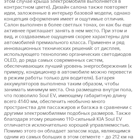
этом случае крыша электромобиля выполняется в
контрастном цвете). Дизайн салона также повторяет
идеи, заложенные в интерьер базовой модели, однако
концепция оформления имеет и ощутимые отличия.
Салон выполнен в более светлых тонах, он как бы еще
активнее приглашает занять в нем место. При этом и
вид, и создаваемые ощущения скорее характерны для
автомобилей премиального класса. Применен и ряд
инновационных технических решений: от дисплея,
использующего технологию органических светодиодов
OLED, до ряда самых современных систем,
обеспечивающих лучший уровень энергосбережения (к
примеру, кондиционер в автомобиле можно перевести
в режим работы только для водителя). Батарея
аккумуляторов выполнена таким образом, чтобы
занимать минимум места. Она размещена внутри пола,
что позволило Soul EV, имеющему габаритную длину
всего 4140 мм, обеспечить необычно много
пространства для пассажиров и багажа в сравнении с
другими электромобилями подобных размеров. Также
благодаря этому решению 110-сильный KIA Soul EV
отличается исключительно хорошей управляемостью.
Помимо этого он обладает запасом хода, являющимся
одним из самых больших в этом сегменте – до 212 км на