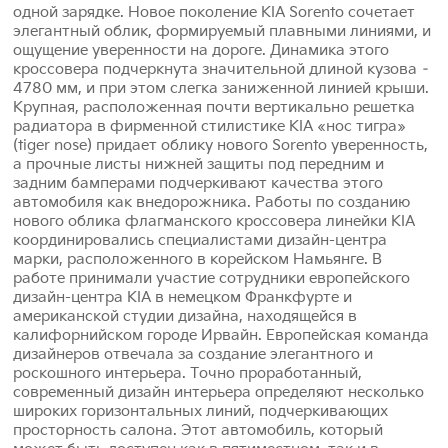
одной зарядке. Новое поколение KIA Sorento сочетает
элегантный облик, формируемый плавными линиями, и
ощущение уверенности на дороге. Динамика этого
кроссовера подчеркнута значительной длиной кузова –
4780 мм, и при этом слегка заниженной линией крыши.
Крупная, расположенная почти вертикально решетка
радиатора в фирменной стилистике KIA «нос тигра»
(tiger nose) придает облику нового Sorento уверенность,
а прочные листы нижней защиты под передним и
задним бамперами подчеркивают качества этого
автомобиля как внедорожника. Работы по созданию
нового облика флагманского кроссовера линейки KIA
координировались специалистами дизайн-центра
марки, расположенного в корейском Намьянге. В
работе принимали участие сотрудники европейского
дизайн-центра KIA в немецком Франкфурте и
американской студии дизайна, находящейся в
калифорнийском городе Ирвайн. Европейская команда
дизайнеров отвечала за создание элегантного и
роскошного интерьера. Точно проработанный,
современный дизайн интерьера определяют несколько
широких горизонтальных линий, подчеркивающих
просторность салона. Этот автомобиль, который