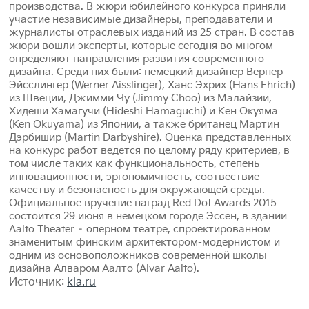
производства. В жюри юбилейного конкурса приняли
участие независимые дизайнеры, преподаватели и
журналисты отраслевых изданий из 25 стран. В состав
жюри вошли эксперты, которые сегодня во многом
определяют направления развития современного
дизайна. Среди них были: немецкий дизайнер Вернер
Эйсслингер (Werner Aisslinger), Ханс Эхрих (Hans Ehrich)
из Швеции, Джимми Чу (Jimmy Choo) из Малайзии,
Хидеши Хамагучи (Hideshi Hamaguchi) и Кен Окуяма
(Ken Okuyama) из Японии, а также британец Мартин
Дэрбишир (Martin Darbyshire). Оценка представленных
на конкурс работ ведется по целому ряду критериев, в
том числе таких как функциональность, степень
инновационности, эргономичность, соотвествие
качеству и безопасность для окружающей среды.
Официальное вручение наград Red Dot Awards 2015
состоится 29 июня в немецком городе Эссен, в здании
Aalto Theater – оперном театре, спроектированном
знаменитым финским архитектором-модернистом и
одним из основоположников современной школы
дизайна Алваром Аалто (Alvar Aalto).
Источник:
kia.ru