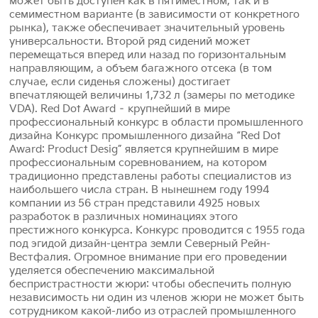
может быть доступен как в пятиместном, так и в
семиместном варианте (в зависимости от конкретного
рынка), также обеспечивает значительный уровень
универсальности. Второй ряд сидений может
перемещаться вперед или назад по горизонтальным
направляющим, а объем багажного отсека (в том
случае, если сиденья сложены) достигает
впечатляющей величины 1,732 л (замеры по методике
VDA). Red Dot Award – крупнейший в мире
профессиональный конкурс в области промышленного
дизайна Конкурс промышленного дизайна “Red Dot
Award: Product Desig” является крупнейшим в мире
профессиональным соревнованием, на котором
традиционно представлены работы специалистов из
наибольшего числа стран. В нынешнем году 1994
компании из 56 стран представили 4925 новых
разработок в различных номинациях этого
престижного конкурса. Конкурс проводится с 1955 года
под эгидой дизайн-центра земли Северный Рейн-
Вестфалия. Огромное внимание при его проведении
уделяется обеспечению максимальной
беспристрастности жюри: чтобы обеспечить полную
независимость ни один из членов жюри не может быть
сотрудником какой-либо из отраслей промышленного