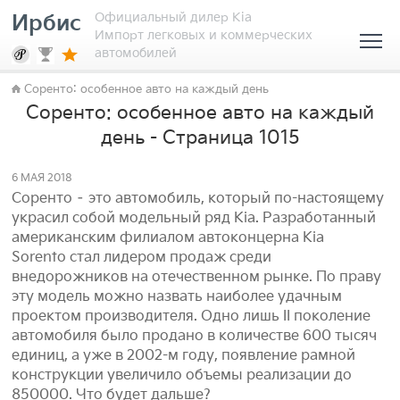
Официальный дилер Kia
Ирбис
Импорт легковых и коммерческих
автомобилей
Соренто: особенное авто на каждый день
Соренто: особенное авто на каждый
день - Страница 1015
6 МАЯ 2018
Соренто – это автомобиль, который по-настоящему
украсил собой модельный ряд Kia. Разработанный
американским филиалом автоконцерна Kia
Sorento стал лидером продаж среди
внедорожников на отечественном рынке. По праву
эту модель можно назвать наиболее удачным
проектом производителя. Одно лишь II поколение
автомобиля было продано в количестве 600 тысяч
единиц, а уже в 2002-м году, появление рамной
конструкции увеличило объемы реализации до
850000. Что будет дальше?