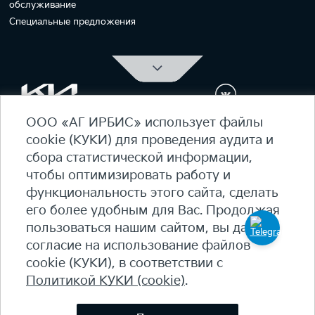
обслуживание
Специальные предложения
ООО «АГ ИРБИС» использует файлы
ОФИЦИАЛЬНЫЙ ДИЛЕР Kia Ирбис
cookie (КУКИ) для проведения аудита и
ежедневно 09:00 - 21:00
сбора статистической информации,
7 (495) 476-39-64
чтобы оптимизировать работу и
функциональность этого сайта, сделать
Карта сайта
его более удобным для Вас. Продолжая
Политика конфиденциальности
пользоваться нашим сайтом, вы даете
Политика КУКИ (cookie)
согласие на использование файлов
+7
(495) 644-18-18
cookie (КУКИ), в соответствии с
© 2026 Студеный пр-д, 7Б - 90 км МКАД, внутренняя
Политикой КУКИ (cookie)
.
сторона​
salon@irbis-auto.ru