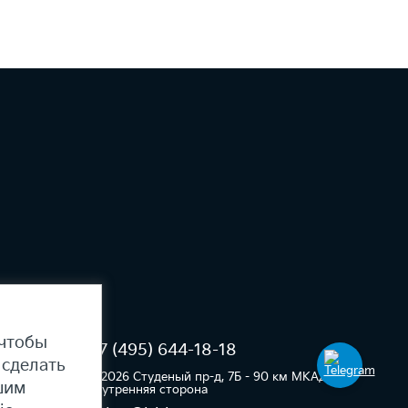
 чтобы
+7
(495) 644-18-18
 сделать
e)
© 2026 Студеный пр-д, 7Б - 90 км МКАД,
шим
внутренняя сторона​