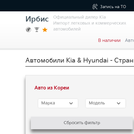
Запись на
ТО
Официальный дилер Kia
Ирбис
Импорт легковых и коммерческих
автомобилей
В наличии
Авт
Автомобили Kia & Hyundai - Стран
Авто из Кореи
Марка
Модель
Сбросить фильтр