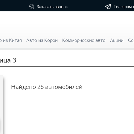
Телеграм 
Заказать
звонок
о из Китая
Авто из Кореи
Коммерческие авто
Акции
Се
ица 3
Найдено 26 автомобилей