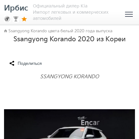
Официальный дилер Kia
Ирбис
Импорт легковых и коммерческих
автомобилей
Ssangyong Korando цвета белый 2020 года выпуска
Ssangyong Korando 2020 из Кореи
Поделиться
SSANGYONG KORANDO