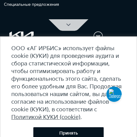
Специальные предложения
ООО «АГ ИРБИС» использует файлы
ОФИЦИАЛЬНЫЙ ДИЛЕР Kia Ирбис
cookie (КУКИ) для проведения аудита и
ежедневно 09:00 - 21:00
сбора статистической информации,
7 (495) 476-39-64
чтобы оптимизировать работу и
функциональность этого сайта, сделать
Карта сайта
его более удобным для Вас. Продолжая
Политика конфиденциальности
пользоваться нашим сайтом, вы даете
Политика КУКИ (cookie)
согласие на использование файлов
+7
(495) 644-18-18
cookie (КУКИ), в соответствии с
© 2026 Студеный пр-д, 7Б - 90 км МКАД, внутренняя
Политикой КУКИ (cookie)
.
сторона​
salon@irbis-auto.ru
Принять