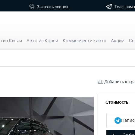
Телеграм 
Заказать
звонок
о из Китая
Авто из Кореи
Коммерческие авто
Акции
Се
Добавить к с
Стоимость
Написа