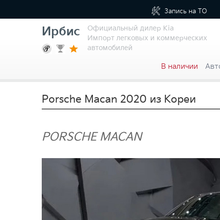
Запись на
ТО
Официальный дилер Kia
Ирбис
Импорт легковых и коммерческих
автомобилей
В наличии
Авт
Porsche Macan 2020 из Кореи
PORSCHE MACAN