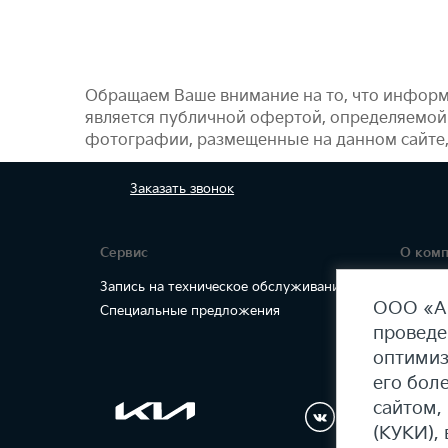
Обращаем Ваше внимание на то, что информ
является публичной офертой, определяемой
фотографии, размещенные на данном сайте
Заказать
звонок
Сервис
О ком
Запись на техническое обслуживание
Правов
ООО «АГ
Специальные предложения
проведе
оптимиз
его бол
сайтом,
(КУКИ), 