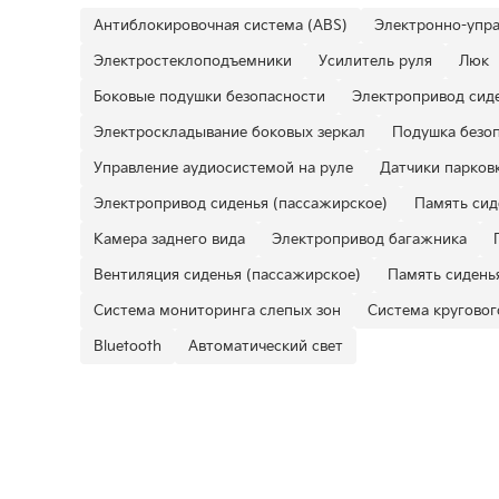
Антиблокировочная система (ABS)
Электронно-упра
Электростеклоподъемники
Усилитель руля
Люк
Боковые подушки безопасности
Электропривод сиде
Электроскладывание боковых зеркал
Подушка безоп
Управление аудиосистемой на руле
Датчики парковк
Электропривод сиденья (пассажирское)
Память сид
Камера заднего вида
Электропривод багажника
Вентиляция сиденья (пассажирское)
Память сидень
Система мониторинга слепых зон
Система круговог
Bluetooth
Автоматический свет