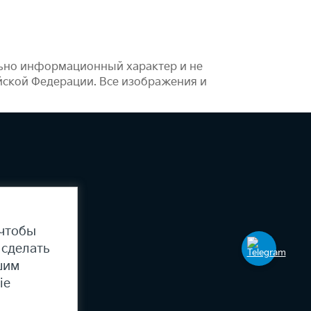
льно информационный характер и не
йской Федерации. Все изображения и
 чтобы
 сделать
шим
ie