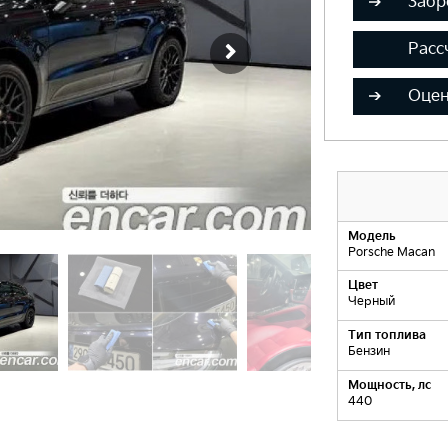
Забр
Расс
Оцен
Модель
Porsche Macan
Цвет
Черный
Тип топлива
Бензин
Мощность, лс
440