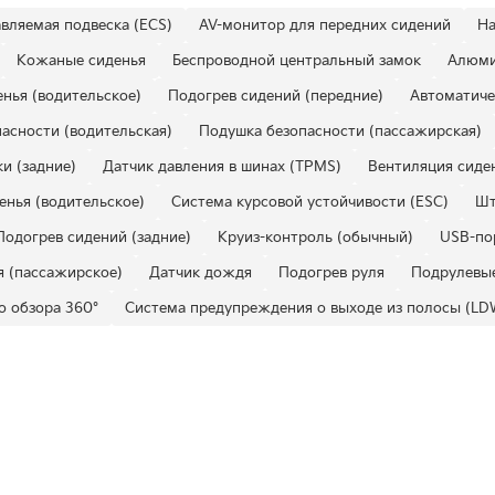
вляемая подвеска (ECS)
AV-монитор для передних сидений
На
Кожаные сиденья
Беспроводной центральный замок
Алюми
нья (водительское)
Подогрев сидений (передние)
Автоматиче
асности (водительская)
Подушка безопасности (пассажирская)
и (задние)
Датчик давления в шинах (TPMS)
Вентиляция сиден
енья (водительское)
Система курсовой устойчивости (ESC)
Шт
Подогрев сидений (задние)
Круиз-контроль (обычный)
USB-по
я (пассажирское)
Датчик дождя
Подогрев руля
Подрулевые
о обзора 360°
Система предупреждения о выходе из полосы (LD