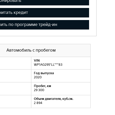
онировать
читать кредит
ить по программе трейд-ин
Автомобиль с пробегом
VIN
WP1AG295*LL****83
Год выпуска
2020
Пробег, км
29 300
Объем двигателя, куб.см.
2 894