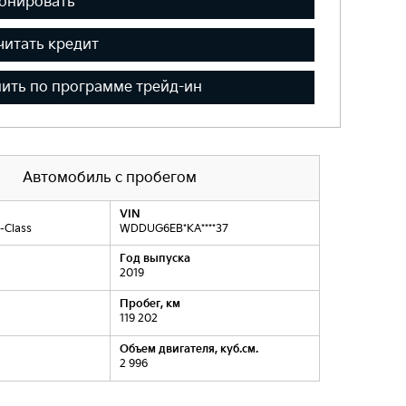
онировать
читать кредит
ить по программе трейд-ин
Автомобиль с пробегом
VIN
-Class
WDDUG6EB*KA****37
Год выпуска
2019
Пробег, км
119 202
Объем двигателя, куб.см.
2 996