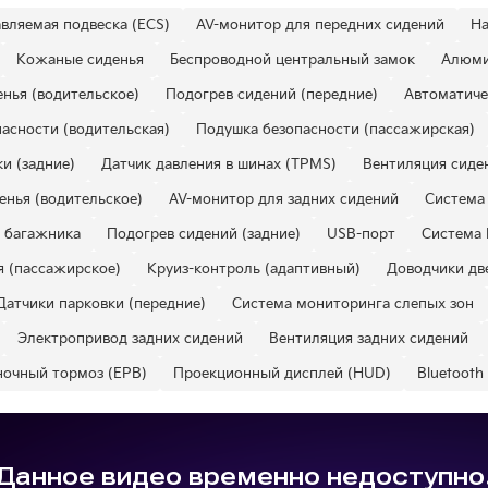
вляемая подвеска (ECS)
AV-монитор для передних сидений
На
Кожаные сиденья
Беспроводной центральный замок
Алюми
нья (водительское)
Подогрев сидений (передние)
Автоматиче
асности (водительская)
Подушка безопасности (пассажирская)
и (задние)
Датчик давления в шинах (TPMS)
Вентиляция сиден
енья (водительское)
AV-монитор для задних сидений
Система 
 багажника
Подогрев сидений (задние)
USB-порт
Система 
я (пассажирское)
Круиз-контроль (адаптивный)
Доводчики дв
Датчики парковки (передние)
Система мониторинга слепых зон
Электропривод задних сидений
Вентиляция задних сидений
ночный тормоз (EPB)
Проекционный дисплей (HUD)
Bluetooth