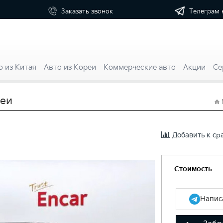
Телеграм 
Заказать
звонок
о из Китая
Авто из Кореи
Коммерческие авто
Акции
Се
реи
Добавить к с
Стоимость
Написа