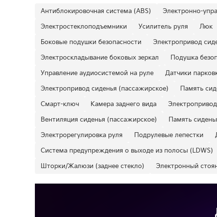
Антиблокировочная система (ABS)
Электронно-упра
Электростеклоподъемники
Усилитель руля
Люк
Боковые подушки безопасности
Электропривод сиде
Электроскладывание боковых зеркал
Подушка безоп
Управление аудиосистемой на руле
Датчики парковк
Электропривод сиденья (пассажирское)
Память сид
Смарт-ключ
Камера заднего вида
Электропривод
Вентиляция сиденья (пассажирское)
Память сидень
Электрорегулировка руля
Подрулевые лепестки
Система предупреждения о выходе из полосы (LDWS)
Шторки/Жалюзи (заднее стекло)
Электронный стоя