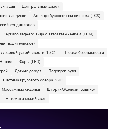
вигация
Центральный замок
ниевые диски
Антипробуксовочная система (TCS)
ский кондиционер
Зеркало заднего вида с автозатемнением (ECM)
ья (водительское)
курсовой устойчивости (ESC)
Шторки безопасности
Hi-pass
Фары (LED)
ерей
Датчик дождя
Подогрев руля
Система кругового обзора 360°
Массажные сиденья
Шторки/Жалюзи (задние)
Автоматический свет