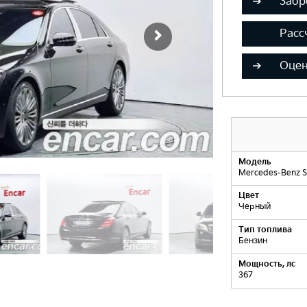
Забр
Расс
Оцен
Модель
Mercedes-Benz S
Цвет
Черный
Тип топлива
Бензин
Мощность, лс
367