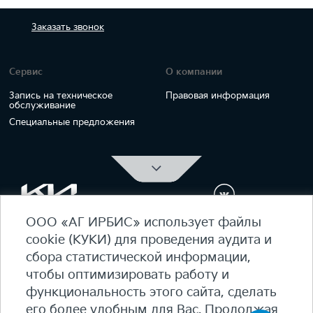
Заказать
звонок
Сервис
О компании
Запись на техническое
Правовая информация
обслуживание
Специальные предложения
ООО «АГ ИРБИС» использует файлы
ОФИЦИАЛЬНЫЙ ДИЛЕР Kia Ирбис
cookie (КУКИ) для проведения аудита и
ежедневно 09:00 - 21:00
сбора статистической информации,
7 (495) 476-39-64
чтобы оптимизировать работу и
функциональность этого сайта, сделать
Карта сайта
его более удобным для Вас. Продолжая