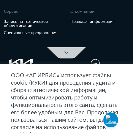
Сервис
О компании
Запись на техническое
Правовая информация
обслуживание
Специальные предложения
ООО «АГ ИРБИС» использует файлы
ОФИЦИАЛЬНЫЙ ДИЛЕР Kia Ирбис
cookie (КУКИ) для проведения аудита и
ежедневно 09:00 - 21:00
сбора статистической информации,
7 (495) 476-39-64
чтобы оптимизировать работу и
функциональность этого сайта, сделать
Карта сайта
его более удобным для Вас. Продолжая
Политика конфиденциальности
пользоваться нашим сайтом, вы даете
Политика КУКИ (cookie)
согласие на использование файлов
+7
(495) 644-18-18