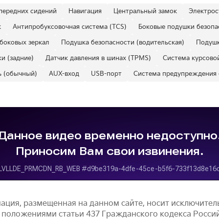
передних сидений
Навигация
Центральный замок
Электрос
к
Антипробуксовочная система (TCS)
Боковые подушки безопа
боковых зеркал
Подушка безопасности (водительская)
Подушк
и (задние)
Датчик давления в шинах (TPMS)
Система курсовой
ь (обычный)
AUX-вход
USB-порт
Система предупреждения 
ация, размещенная на данном сайте, носит исключите
 положениями статьи 437 Гражданского кодекса Росси