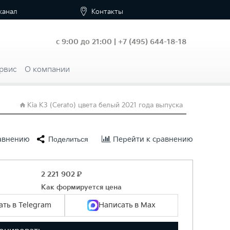
канал
Контакты
с 9:00 до 21:00 |
+7
(495) 644-18-18
рвис
О компании
Kia K3 (Cerato) цвета белый 2021 года выпуска
равнению
Поделиться
Перейти к сравнению
2 221 902
Р
Как формируется цена
ть в Telegram
Написать в Max