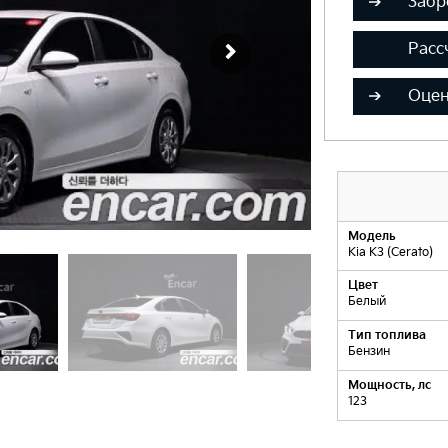
Забр
Расс
Оцен
Модель
Kia K3 (Cerato)
Цвет
Белый
Тип топлива
Бензин
Мощность, лс
123