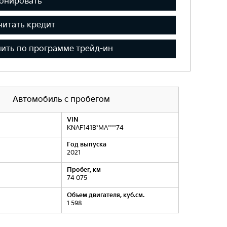
онировать
читать кредит
ить по программе трейд-ин
Автомобиль с пробегом
VIN
KNAF141B*MA****74
Год выпуска
2021
Пробег, км
74 075
Объем двигателя, куб.см.
1 598