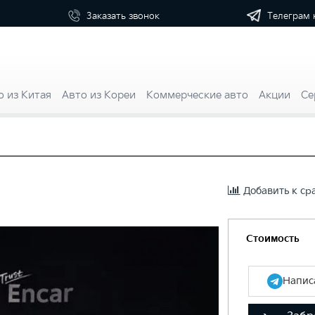
Телеграм 
Заказать
звонок
о из Китая
Авто из Кореи
Коммерческие авто
Акции
Се
Добавить к с
Стоимость
Написа