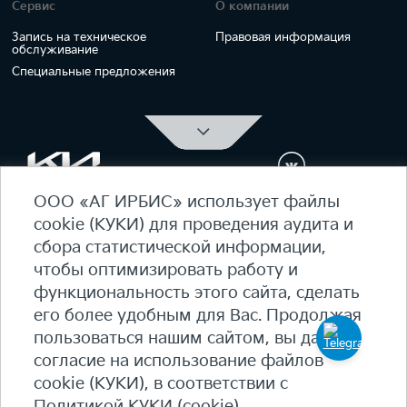
Сервис
О компании
Запись на техническое
Правовая информация
обслуживание
Специальные предложения
ООО «АГ ИРБИС» использует файлы
ОФИЦИАЛЬНЫЙ ДИЛЕР Kia Ирбис
cookie (КУКИ) для проведения аудита и
ежедневно 09:00 - 21:00
сбора статистической информации,
7 (495) 476-39-64
чтобы оптимизировать работу и
функциональность этого сайта, сделать
Карта сайта
его более удобным для Вас. Продолжая
Политика конфиденциальности
пользоваться нашим сайтом, вы даете
Политика КУКИ (cookie)
согласие на использование файлов
+7
(495) 644-18-18
cookie (КУКИ), в соответствии с
© 2026 Студеный пр-д, 7Б - 90 км МКАД, внутренняя
Политикой КУКИ (cookie)
.
сторона​