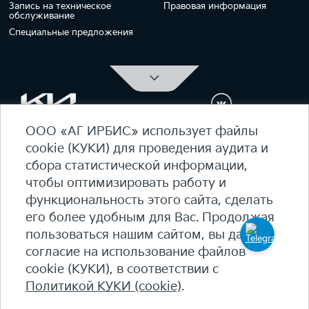
Запись на техническое
Правовая информация
обслуживание
Специальные предложения
ООО «АГ ИРБИС» использует файлы
ОФИЦИАЛЬНЫЙ ДИЛЕР Kia Ирбис
cookie (КУКИ) для проведения аудита и
ежедневно 09:00 - 21:00
сбора статистической информации,
7 (495) 476-39-64
чтобы оптимизировать работу и
функциональность этого сайта, сделать
Карта сайта
его более удобным для Вас. Продолжая
Политика конфиденциальности
пользоваться нашим сайтом, вы даете
Политика КУКИ (cookie)
согласие на использование файлов
+7
(495) 644-18-18
cookie (КУКИ), в соответствии с
© 2026 Студеный пр-д, 7Б - 90 км МКАД, внутренняя
Политикой КУКИ (cookie)
.
сторона​
salon@irbis-auto.ru