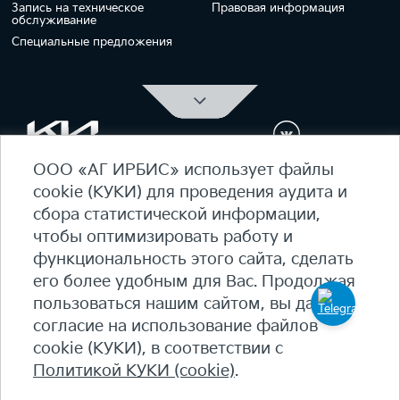
Запись на техническое
Правовая информация
обслуживание
Специальные предложения
ООО «АГ ИРБИС» использует файлы
ОФИЦИАЛЬНЫЙ ДИЛЕР Kia Ирбис
cookie (КУКИ) для проведения аудита и
ежедневно 09:00 - 21:00
сбора статистической информации,
7 (495) 476-39-64
чтобы оптимизировать работу и
функциональность этого сайта, сделать
Карта сайта
его более удобным для Вас. Продолжая
Политика конфиденциальности
пользоваться нашим сайтом, вы даете
Политика КУКИ (cookie)
согласие на использование файлов
+7
(495) 644-18-18
cookie (КУКИ), в соответствии с
© 2026 Студеный пр-д, 7Б - 90 км МКАД, внутренняя
Политикой КУКИ (cookie)
.
сторона​
salon@irbis-auto.ru