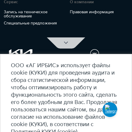
Сервис
О компании
Запись на техническое
Правовая информация
обслуживание
Специальные предложения
ООО «АГ ИРБИС» использует файлы
ОФИЦИАЛЬНЫЙ ДИЛЕР Kia Ирбис
cookie (КУКИ) для проведения аудита и
ежедневно 09:00 - 21:00
сбора статистической информации,
7 (495) 476-39-64
чтобы оптимизировать работу и
функциональность этого сайта, сделать
Карта сайта
его более удобным для Вас. Продолжая
Политика конфиденциальности
пользоваться нашим сайтом, вы даете
Политика КУКИ (cookie)
согласие на использование файлов
+7
(495) 644-18-18
cookie (КУКИ), в соответствии с
© 2026 Студеный пр-д, 7Б - 90 км МКАД, внутренняя
Политикой КУКИ (cookie)
.
сторона​