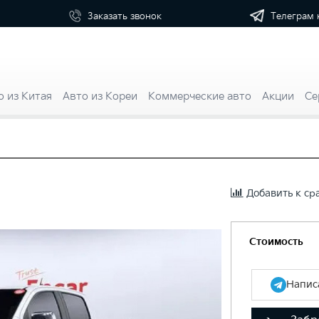
Телеграм 
Заказать
звонок
о из Китая
Авто из Кореи
Коммерческие авто
Акции
Се
Добавить к с
Стоимость
Написа