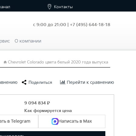
канал
Контакты
с 9:00 до 21:00 |
+7
(495) 644-18-18
рвис
О компании
Chevrolet Colorado цвета белый 2020 года выпуска
равнению
Поделиться
Перейти к сравнению
9 094 834
Р
Как формируется цена
ть в Telegram
Написать в Max