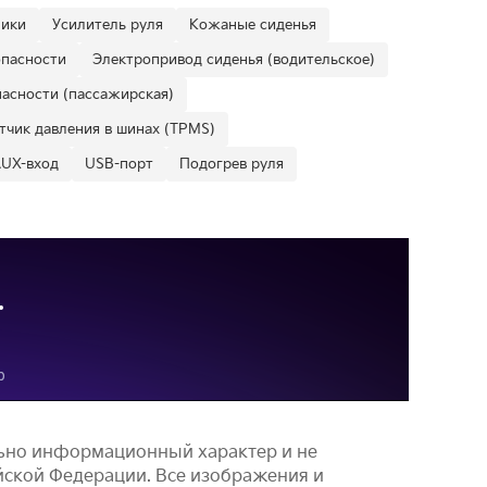
ники
Усилитель руля
Кожаные сиденья
опасности
Электропривод сиденья (водительское)
асности (пассажирская)
тчик давления в шинах (TPMS)
UX-вход
USB-порт
Подогрев руля
льно информационный характер и не
йской Федерации. Все изображения и