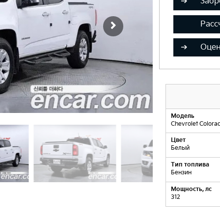
Забр
Расс
Оцен
Модель
Chevrolet Colora
Цвет
Белый
Тип топлива
Бензин
Мощность, лс
312