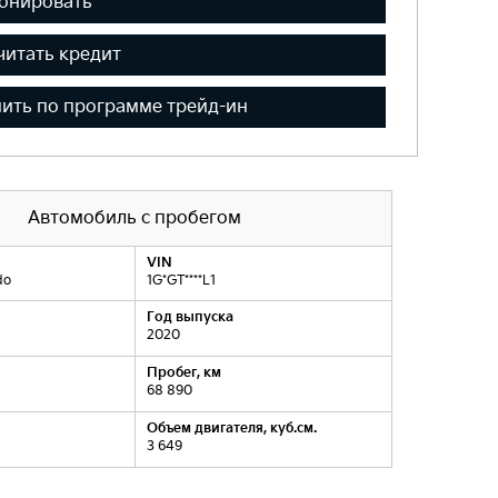
онировать
читать кредит
ить по программе трейд-ин
Автомобиль с пробегом
VIN
do
1G*GT****L1
Год выпуска
2020
Пробег, км
68 890
Объем двигателя, куб.см.
3 649