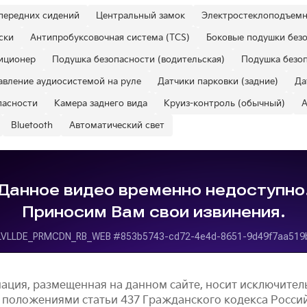
передних сидений
Центральный замок
Электростеклоподъем
ски
Антипробуксовочная система (TCS)
Боковые подушки без
иционер
Подушка безопасности (водительская)
Подушка безоп
авление аудиосистемой на руле
Датчики парковки (задние)
Да
пасности
Камера заднего вида
Круиз-контроль (обычный)
A
Bluetooth
Автоматический свет
ация, размещенная на данном сайте, носит исключите
 положениями статьи 437 Гражданского кодекса Росси