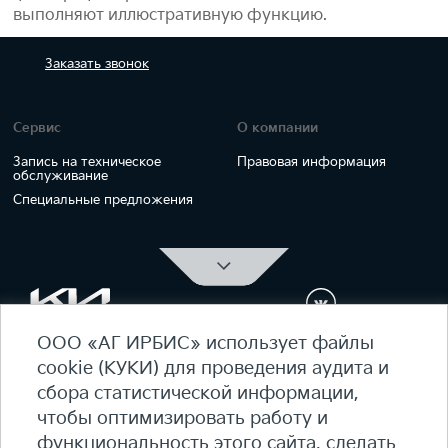
выполняют иллюстративную функцию.
Заказать
звонок
Сервис
О компании
Запись на техническое
Правовая информация
обслуживание
Специальные предложения
ООО «АГ ИРБИС» использует файлы
ОФИЦИАЛЬНЫЙ ДИЛЕР Kia Ирбис
cookie (КУКИ) для проведения аудита и
ежедневно 09:00 - 21:00
сбора статистической информации,
7 (495) 476-39-64
чтобы оптимизировать работу и
функциональность этого сайта, сделать