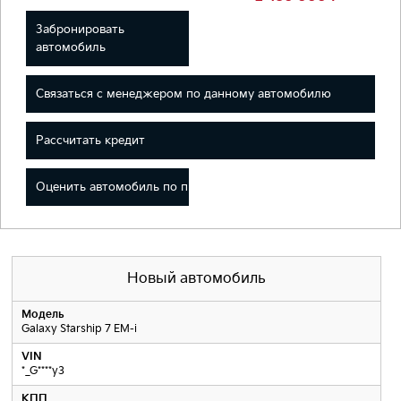
Забронировать
автомобиль
Связаться с менеджером по данному автомобилю
Рассчитать кредит
Оценить автомобиль по программе трейд-ин
Новый автомобиль
Модель
Galaxy Starship 7 EM-i
VIN
*_G****y3
КПП